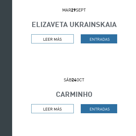
MAR
29
SEPT
ELIZAVETA UKRAINSKAIA
SOBRE ELIZAVETA UKRAINSKAIA. IR A P
LEER MÁS
ENTRADAS
ELIZAVETA UKRAINSK
SÁB
24
OCT
CARMINHO
SOBRE CARMINHO. IR A PÁGINA CARMI
LEER MÁS
ENTRADAS
CARMINHO. IR A PÁ