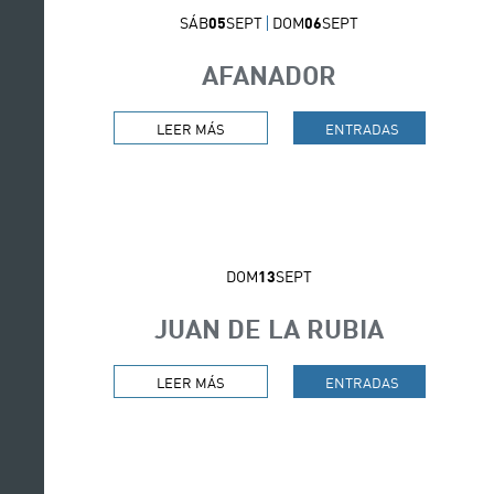
SÁB
05
SEPT
DOM
06
SEPT
AFANADOR
SOBRE AFANADOR. IR A PÁGINA AFANA
LEER MÁS
ENTRADAS
AFANADOR. IR A PÁ
DOM
13
SEPT
JUAN DE LA RUBIA
SOBRE JUAN DE LA RUBIA. IR A PÁGINA
LEER MÁS
ENTRADAS
JUAN DE LA RUBIA. 