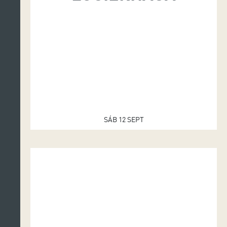
I
O
D
E
T
E
SÁB 12 SEPT
N
E
R
I