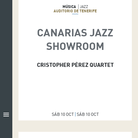
MÚSICA
JAZZ
AUDITORIO DE TENERIFE
CANARIAS JAZZ
SHOWROOM
CRISTOPHER PÉREZ QUARTET
menu
SÁB 10 OCT
SÁB 10 OCT