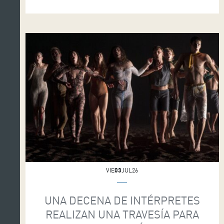
festival Mapas 2026 con dos espectáculos, que
suponen la única parada en España de la
compañía sueca. Hammer, el mayor éxito de la
GöteborgsOperans, coreografiada por Alexander
Ekman, podrá disfrutarse en la Sala Sinfónica
este sábado (día 11) a las 19:30 […]
VIE
03
JUL26
UNA DECENA DE INTÉRPRETES
REALIZAN UNA TRAVESÍA PARA