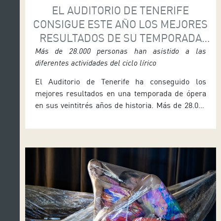
EL AUDITORIO DE TENERIFE
CONSIGUE ESTE AÑO LOS MEJORES
RESULTADOS DE SU TEMPORADA
DE ÓPERA
Más de 28.000 personas han asistido a las
diferentes actividades del ciclo lírico
El Auditorio de Tenerife ha conseguido los
mejores resultados en una temporada de ópera
en sus veintitrés años de historia. Más de 28.000
personas han asistido a las actividades que se
han programado en este ciclo lírico, que
concluyó el pasado mes de junio con las tres
funciones de la zarzuela La verbena de la […]