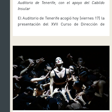
Auditorio de Tenerife, con el apoyo del Cabildo
Insular
El Auditorio de Tenerife acogió hoy (viernes 17) la
presentación del XVII Curso de Dirección de
Banda, Orquesta y Coros, que promueve la
Federación Tinerfeña de Bandas de Música con
la colaboración del Cabildo Insular. La actividad,
que se prolonga hasta el 31 de julio, incluye un
taller de composición a cargo del maestro José
[…]