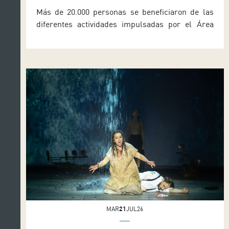
Más de 20.000 personas se beneficiaron de las
diferentes actividades impulsadas por el Área
Educativa y Social de Auditorio de Tenerife
durante la temporada 2025-2026. Espectáculos
para centros escolares y sociales, acciones en
las aulas, actividades de mediación, reuniones
online con el profesorado, recursos educativos, y
visitas guiadas educativas y técnicas
configuraron la propuesta que […]
MAR
21
JUL26