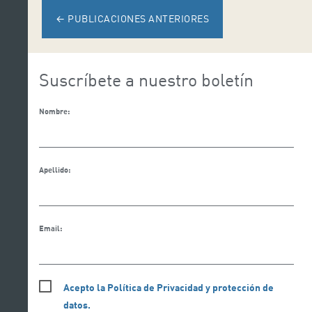
y sábado 27 a las 19:30 horas y el domingo 28 a
←
PUBLICACIONES ANTERIORES
las 12:00 horas en el […]
Suscríbete a nuestro boletín
Nombre:
Apellido:
Email:
Acepto la Política de Privacidad y protección de
datos.