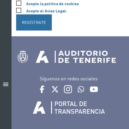
Acepto la política de cookies
Acepto el Aviso Legal.
REGÍSTRATE
Síguenos en redes sociales
menu
Ir a perfil de Auditorio de Tenerife en Facebook
Ir a perfil de Auditorio de Tenerife en Tw
Ir a perfil de Auditorio de Tener
Ir al Boletín Whatsapp de
Ir al perfil de Au