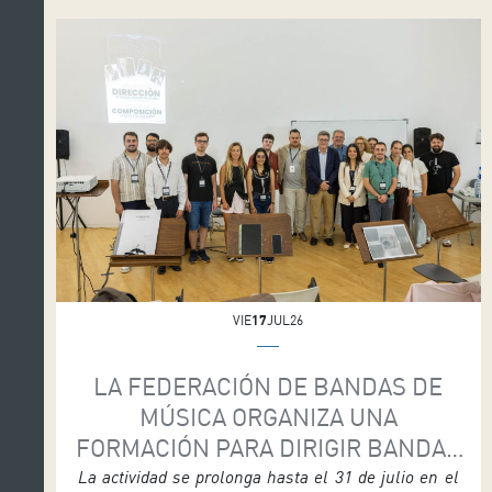
por el alicantino Iván Pérez, que es el director
artístico de la compañía alemana. El único pase
será el viernes (día 24), a las […]
VIE
17
JUL26
LA FEDERACIÓN DE BANDAS DE
MÚSICA ORGANIZA UNA
FORMACIÓN PARA DIRIGIR BANDAS
Y ORQUESTAS
La actividad se prolonga hasta el 31 de julio en el