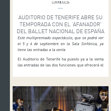
LUN
13
JUL26
AUDITORIO DE TENERIFE ABRE SU
TEMPORADA CON EL ‘AFANADOR’
DEL BALLET NACIONAL DE ESPAÑA
Este multipremiado espectáculo, que se podrá ver
el 5 y 6 de septiembre en la Sala Sinfónica, ya
tiene las entradas a la venta
El Auditorio de Tenerife ha puesto ya a la venta
las entradas de las dos funciones que ofrecerá el
Ballet Nacional de España (BNE) con su trabajo
Afanador, que se podrá ver los días 5 (19:30
horas) y 6 de septiembre (18:00 horas) en la Sala
Sinfónica y supone el comienzo de la nueva
temporada […]