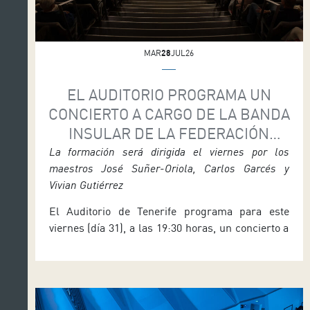
MAR
28
JUL26
EL AUDITORIO PROGRAMA UN
CONCIERTO A CARGO DE LA BANDA
INSULAR DE LA FEDERACIÓN
TINERFEÑA
La formación será dirigida el viernes por los
maestros José Suñer-Oriola, Carlos Garcés y
Vivian Gutiérrez
El Auditorio de Tenerife programa para este
viernes (día 31), a las 19:30 horas, un concierto a
cargo de la Banda Insular de la Federación
Tinerfeña de Bandas de Música, que contará con
la dirección de José Suñer-Oriola, Carlos Garcés
y Vivian Gutiérrez, maestros que han participado