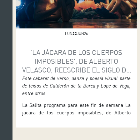
LUN
22
JUN26
‘LA JÁCARA DE LOS CUERPOS
IMPOSIBLES’, DE ALBERTO
VELASCO, REESCRIBE EL SIGLO DE
ORO EN LA SALITA
Este cabaret de verso, danza y poesía visual parte
de textos de Calderón de la Barca y Lope de Vega,
entre otros
La Salita programa para este fin de semana La
jácara de los cuerpos imposibles, de Alberto
Velasco, bailarín, actor y coreógrafo. Las
funciones de este espectáculo que reinterpreta el
Siglo de Oro español tendrán lugar el viernes 26