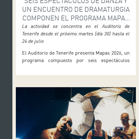
SEIS ESPECTÁCULOS DE DANZA Y
UN ENCUENTRO DE DRAMATURGIA
COMPONEN EL PROGRAMA MAPAS
2026
La actividad se concentra en el Auditorio de
Tenerife desde el próximo martes (día 30) hasta el
24 de julio
El Auditorio de Tenerife presenta Mapas 2026, un
programa compuesto por seis espectáculos
internacionales de danza de gran formato y una
propuesta de exterior, así como la celebración
los días 30 de junio y 1 de julio del Encuentro
Internacional de Dramaturgia de Tenerife. Los
detalles fueron ofrecidos por el consejero de
Cultura del Cabildo […]