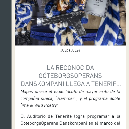
JUE
09
JUL26
LA RECONOCIDA
GÖTEBORGSOPERANS
DANSKOMPANI LLEGA A TENERIFE
CON SUS ÚNICAS FECHAS EN
Mapas ofrece el espectáculo de mayor exito de la
compañía sueca, ˋHammerˊ, y el programa doble
ESPAÑA
ˋima & Wild Poetry'
El Auditorio de Tenerife logra programar a la
GöteborgsOperans Danskompani en el marco del