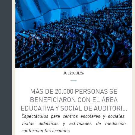
en la formación que se ha venido desarrollando
[…]
JUE
23
JUL26
MÁS DE 20.000 PERSONAS SE
BENEFICIARON CON EL ÁREA
EDUCATIVA Y SOCIAL DE AUDITORIO
DE TENERIFE
Espectáculos para centros escolares y sociales,
visitas didácticas y actividades de mediación
conforman las acciones