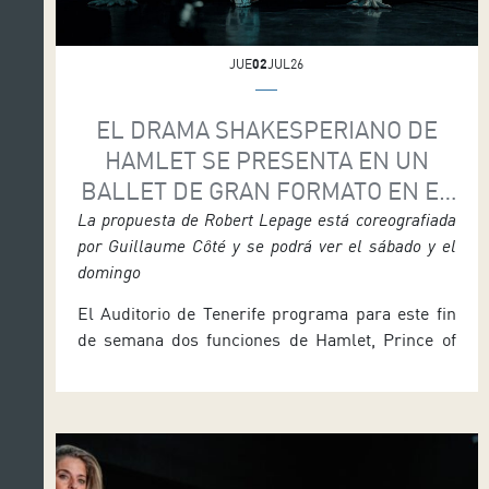
JUE
02
JUL26
EL DRAMA SHAKESPERIANO DE
HAMLET SE PRESENTA EN UN
BALLET DE GRAN FORMATO EN EL
AUDITORIO
La propuesta de Robert Lepage está coreografiada
por Guillaume Côté y se podrá ver el sábado y el
domingo
El Auditorio de Tenerife programa para este fin
de semana dos funciones de Hamlet, Prince of
Denmark, una propuesta sobre el drama
shakesperiano llevado a ballet con la dirección
de Robert Lepage y la coreografía de Guillaume
Côté, considerado como uno de los mejores
bailarines del mundo, que encarna el papel de