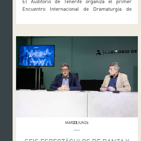
El Auditorio de Tenerife organiza el primer
Encuentro Internacional de Dramaturgia de
Tenerife, que se celebrará mañana (martes 30) y
el miércoles (1 de julio) en horario de mañana y
tarde. Este evento se desarrolla en el marco de
Mapas 26, que también ofrece un seminario con
el prestigioso dramaturgo franco-uruguayo
Sergio Blanco. La información […]
MAR
23
JUN26