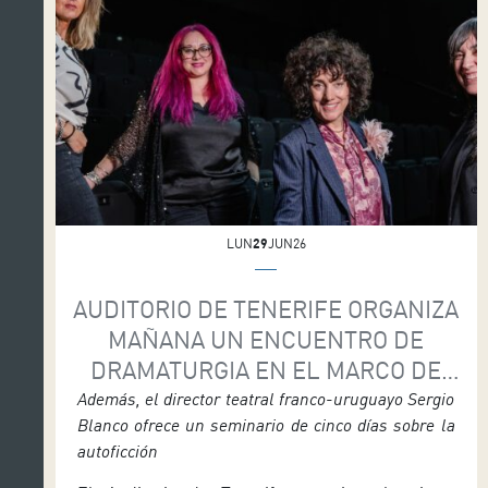
Hamlet. Este espectáculo, […]
LUN
29
JUN26
AUDITORIO DE TENERIFE ORGANIZA
MAÑANA UN ENCUENTRO DE
DRAMATURGIA EN EL MARCO DE
MAPAS
Además, el director teatral franco-uruguayo Sergio
Blanco ofrece un seminario de cinco días sobre la
autoficción