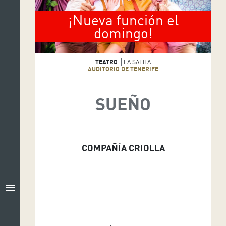
¡Nueva función el
domingo!
TEATRO
LA SALITA
AUDITORIO DE TENERIFE
SUEÑO
COMPAÑÍA CRIOLLA
menu