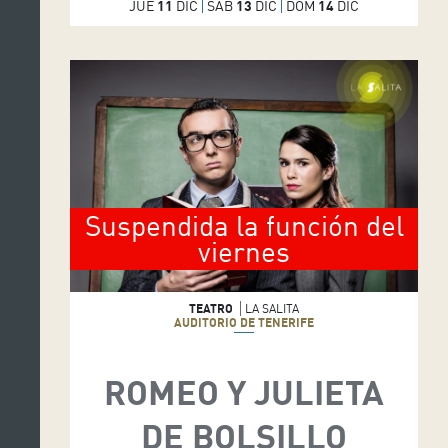
JUE
11
DIC
SÁB
13
DIC
DOM
14
DIC
Suspendida la función del
viernes
TEATRO
LA SALITA
AUDITORIO DE TENERIFE
ROMEO Y JULIETA
DE BOLSILLO