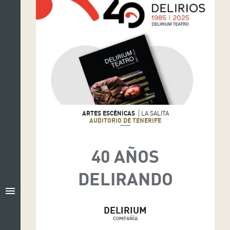
ARTES ESCÉNICAS
LA SALITA
AUDITORIO DE TENERIFE
40 AÑOS
DELIRANDO
menu
DELIRIUM
COMPAÑÍA