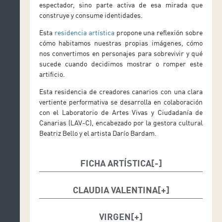
espectador, sino parte activa de esa mirada que
construye y consume identidades.
Esta
residencia artística
propone una reflexión sobre
cómo habitamos nuestras propias imágenes, cómo
nos convertimos en personajes para sobrevivir y qué
sucede cuando decidimos mostrar o romper este
artificio.
Esta residencia de creadores canarios con una clara
vertiente performativa se desarrolla en colaboración
con el Laboratorio de Artes Vivas y Ciudadanía de
Canarias (LAV-C), encabezado por la gestora cultural
Beatriz Bello y el artista Darío Bardam.
FICHA ARTÍSTICA
Just Pray
Creación, interpretación y dirección: Claudia
CLAUDIA VALENTINA
Valentina
Claudia Valentina
es una creadora y performer nacida
Diseño sonoro: Claudia Valentina
en Venezuela y criada en las Islas Canarias. Con
VIRGEN
Diseño de iluminación: Claudia Valentina y Darío