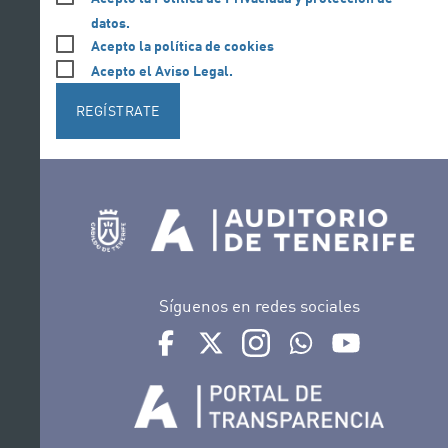
datos.
Acepto la política de cookies
Acepto el Aviso Legal.
REGÍSTRATE
Síguenos en redes sociales
Ir a perfil de Auditorio de Tenerife en Face
Ir a perfil de Auditorio de Tenerife e
Ir a perfil de Auditorio de T
Ir al Boletín Whatsap
Ir al perfil d