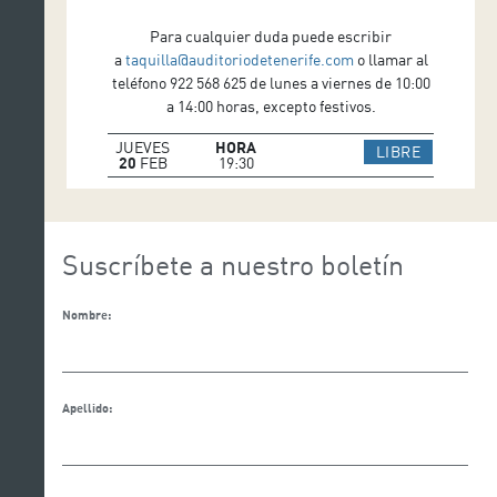
Para cualquier duda puede escribir
a
taquilla@auditoriodetenerife.com
o llamar al
teléfono 922 568 625 de lunes a viernes de 10:00
a 14:00 horas, excepto festivos.
JUEVES
HORA
IR A WEB
LIBRE
20
FEB
19:30
Suscríbete a nuestro boletín
Nombre:
Apellido: