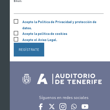
Email:
Acepto la Política de Privacidad y protección de
datos.
Acepto la política de cookies
Acepto el Aviso Legal.
REGÍSTRATE
Síguenos en redes sociales
Ir a perfil de Auditorio de Tenerife en Face
Ir a perfil de Auditorio de Tenerife e
Ir a perfil de Auditorio de T
Ir al Boletín Whatsap
Ir al perfil d