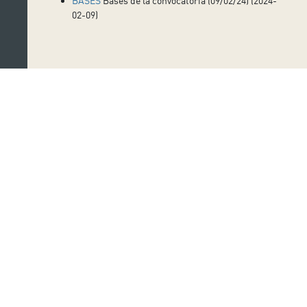
BASES
Bases de la convocatoria (09/02/24) (2024-
02-09)
Suscríbete a nuestro boletín
Nombre:
Apellido:
Email: