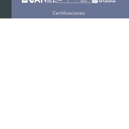
Certificaciones
POLÍTICA DE PRIVACIDAD
CONVOCATORIAS
CONTACTO
SEDE ELECTRÓNICA
SUSCRÍBETE
POLÍTICA DE COOKIES
AVISO LEGAL
RECLAMACIONES Y SUGERENCIAS
SÍGUENOS
PORTAL DE TRANSPARENCIA
COMPLIANCE