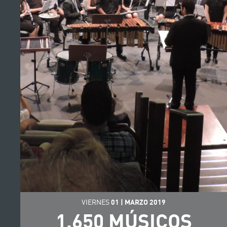
VIERNES
01
|
MARZO
2019
1.650 MÚSICOS