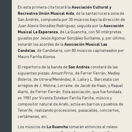
En esta primera cita tocará la
Asociación Cultural y
Recreativa Unión Musical Aida
, de la santacrucera zona de
San Andrés, compuesta por 30 músicos bajo la dirección de
Juan Alexis González Rodríguez; seguida por la
Asociación
Musical La Esperanza
, de La Guancha, con 50 intérpretes
guiados por Jesús Agomar González Guillama; y, por último,
sonarán los acordes de la
Asociación Musical Las
Candelas
, de Candelaria, con 80 músicos capitaneados por
Mauro Fariña Alonso.
El repertorio de la banda de
San Andrés
constará de las
siguientes piezas:
Amunt Pirris
, de Ferrer Ferrán;
Medley
Boleros
, de Utrera/Menéndez, A. Laña y L. Barcelata con
arreglos de J. Molina;
Lorraine
, de Jacob de Haan; y
Raquel
Alario
, de Ferrer Ferrán. Esta asociación, que fue fundada
en 1981 por Vicente Esteban Fariña Fariña, músico y
compositor natural de Arafo, actúa en barrios y pueblos de
Tenerife, realizando procesiones, pasacalles, conciertos,
certámenes, etc.
Los músicos de
La Guancha
tomarán entonces el relevo