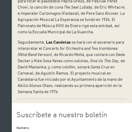
para tocar el pasodoble Pepita Greus, de Pascual Pérez
Chovi; la canción de cuna
The Seal Lullaby
, de Eric Whitacre;
e
Imperator Carlomagno
(
Fantasía
), de Pere Sanz Alcover. La
Agrupación Musical La Esperanza se fundó en 1924. El
Patronato de Música XVIII de Enero rige esta entidad, así
como la Escuela Municipal de La Guancha.
Seguidamente,
Las Candelas
se hará con el escenario para
interpretar el
Concerto for Orchestra and Two trombones
(Wind Band Version)
, de Ricardo Mollá, que contará con Dede
Decker y Kike Sosa Yanes como solistas;
Give Us This Day
, de
David Maslanka; y, como colofón, sonará
Santa Cruz en
Carnaval
, de Agustín Ramos. El proyecto musical en
Candelaria fue iniciado por el Ayuntamiento de la mano de
Abilio Alonso Otazo, realizando su primera aparición en la
Semana Santa de 1976.
Suscríbete a nuestro boletín
Nombre: