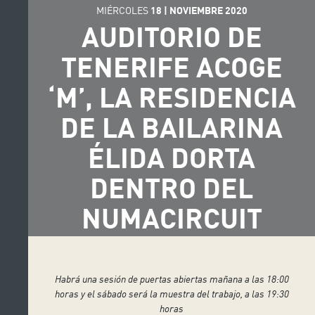
MIÉRCOLES
18
|
NOVIEMBRE
2020
AUDITORIO DE
TENERIFE ACOGE
‘M’, LA RESIDENCIA
DE LA BAILARINA
ÉLIDA DORTA
DENTRO DEL
NUMACIRCUIT
Habrá una sesión de puertas abiertas mañana a las 18:00
horas y el sábado será la muestra del trabajo, a las 19:30
horas