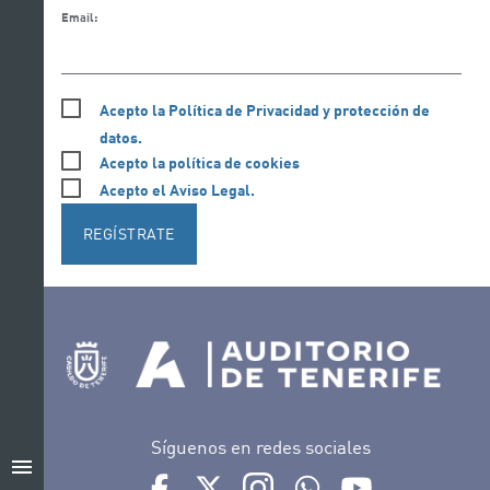
Email:
Acepto la Política de Privacidad y protección de
datos.
Acepto la política de cookies
Acepto el Aviso Legal.
REGÍSTRATE
Síguenos en redes sociales
menu
Ir a perfil de Auditorio de Tenerife en Facebook
Ir a perfil de Auditorio de Tenerife en Tw
Ir a perfil de Auditorio de Tener
Ir al Boletín Whatsapp de
Ir al perfil de Au