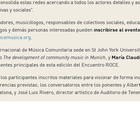
 consolida estas redes acercando a todos los actores detalles y a
vas y sociales”.
adores, musicólogos, responsables de colectivos sociales, educa
ogos y demás personas interesadas pueden
inscribirse al event
cemusica.org
.
ernacional de Música Comunitaria sede en St John York Universit
ro
The development of community music in Munich
, y
María Claudi
nentes principales de esta edición del Encuentro ROCE.
os participantes inscritos materiales para visionar de forma ind
encias previstas; los conversatorios entre los ponentes y Alber
ona, y José Luis Rivero, director artístico de Auditorio de Tene
cer, converger y proponer un punto de partida sobre futuros
nar acerca de los retos actuales que la música plantea en relac
mentar un acercamiento crítico y activo a la música.