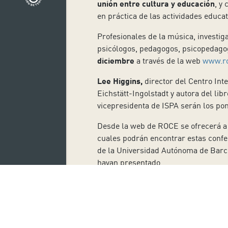
unión entre cultura y educación
, y
en práctica de las actividades educati
Profesionales de la música, investig
psicólogos, pedagogos, psicopedag
diciembre
a través de la web
www.ro
Lee Higgins,
director del Centro Int
Eichstätt-Ingolstadt y autora del lib
vicepresidenta de ISPA serán los po
Desde la web de ROCE se ofrecerá a l
cuales podrán encontrar estas confer
de la Universidad Autónoma de Barcel
hayan presentado.
El objetivo de este encuentro es
cono
XI Encuentro ROCE pretende reflexio
herramientas a la ciudadanía para fo