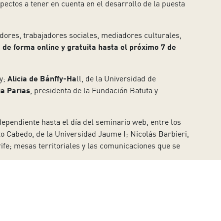
spectos a tener en cuenta en el desarrollo de la puesta
dores, trabajadores sociales, mediadores culturales,
o de forma online y gratuita hasta el próximo 7 de
y;
Alicia de Bánffy-Ha
ll, de la Universidad de
a Parias
, presidenta de la Fundación Batuta y
ependiente hasta el día del seminario web, entre los
to Cabedo, de la Universidad Jaume I; Nicolás Barbieri,
rife; mesas territoriales y las comunicaciones que se
 proyectos y estrategias comunes en este ámbito
. El
ión a los desafíos sociales contemporáneos dotando de