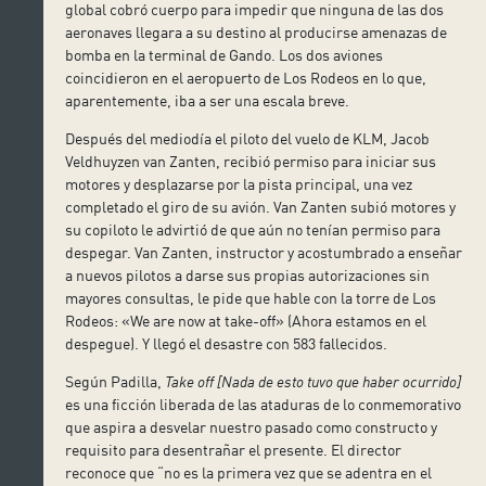
global cobró cuerpo para impedir que ninguna de las dos
aeronaves llegara a su destino al producirse amenazas de
bomba en la terminal de Gando. Los dos aviones
coincidieron en el aeropuerto de Los Rodeos en lo que,
aparentemente, iba a ser una escala breve.
Después del mediodía el piloto del vuelo de KLM, Jacob
Veldhuyzen van Zanten, recibió permiso para iniciar sus
motores y desplazarse por la pista principal, una vez
completado el giro de su avión. Van Zanten subió motores y
su copiloto le advirtió de que aún no tenían permiso para
despegar. Van Zanten, instructor y acostumbrado a enseñar
a nuevos pilotos a darse sus propias autorizaciones sin
mayores consultas, le pide que hable con la torre de Los
Rodeos: «We are now at take-off» (Ahora estamos en el
despegue). Y llegó el desastre con 583 fallecidos.
Según Padilla,
Take off [Nada de esto tuvo que haber ocurrido]
es una ficción liberada de las ataduras de lo conmemorativo
que aspira a desvelar nuestro pasado como constructo y
requisito para desentrañar el presente. El director
reconoce que “no es la primera vez que se adentra en el