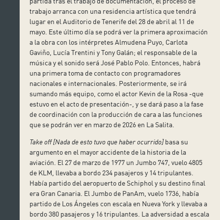
partida tras el trabajo de documentación, el proceso de
trabajo arranca con una residencia artística que tendrá
lugar en el Auditorio de Tenerife del 28 de abril al 11 de
mayo. Este último día se podrá ver la primera aproximación
a la obra con los intérpretes Almudena Puyo, Carlota
Gaviño, Lucía Trentini y Tony Galán; el responsable de la
música y el sonido será José Pablo Polo. Entonces, habrá
una primera toma de contacto con programadores
nacionales e internacionales. Posteriormente, se irá
sumando más equipo, como el actor Kevin de la Rosa -que
estuvo en el acto de presentación-, y se dará paso a la fase
de coordinación con la producción de cara a las funciones
que se podrán ver en marzo de 2026 en La Salita.
Take off [Nada de esto tuvo que haber ocurrido]
basa su
argumento en el mayor accidente de la historia de la
aviación. El 27 de marzo de 1977 un Jumbo 747, vuelo 4805
de KLM, llevaba a bordo 234 pasajeros y 14 tripulantes.
Había partido del aeropuerto de Schiphol y su destino final
era Gran Canaria. El Jumbo de PanAm, vuelo 1736, había
partido de Los Ángeles con escala en Nueva York y llevaba a
bordo 380 pasajeros y 16 tripulantes. La adversidad a escala