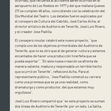
ocurrido],
que recuerda al accidente aéreo ocurrido en el
aeropuerto de Los Rodeos en 1977 y del que mañana (jueves
27) se cumplen 48 años, coincidiendo con la celebración del
Día Mundial del Teatro. Los detalles fueron explicados por
el consejero de Cultura del Cabildo, José Carlos Acha; el
director artístico de Auditorio de Tenerife, José Luis Rivero,
y el creador Jose Padilla.
El consejero insular celebró este nuevo proyecto, “que
cumple uno de los objetivos primordiales del Auditorio de
Tenerife, que no es otro que el de generar cultura y estamos
encantados de hacer una producción tinerfeña que se
pueda exportar”. “En esta nueva creación se afronta de
manera valiente, madura y responsable un terrible hecho
que ocurrió en Tenerife”, reflexionó Acha. Para el
representante público, “Jose Padilla comenzó su carrera
como una promesa que es ya una realidad, como
dramaturgo y como productor, del que estamos muy
orgullosos”.
José Luis Rivero compartió que “en este proyecto se suman
dos líneas de Auditorio de Tenerife: por un lado, La Salita,