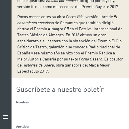
shakespeariana
Medida por Medida
, dirigida por él y cuya
versión firma, como merecedora del Premio Gayarre 2017.
Pocos meses antes su obra
Perra Vida
, versión libre de
El
casamiento engañoso
de Cervantes que también dirigió,
obtuvo el Premio Almagro Off en el Festival Internacional de
Teatro Clásico de Almagro. En 2013 obtuvo un gran
espaldarazo a su carrera con la obtención del Premio El Ojo
Crítico de Teatro, galardón que concede Radio Nacional de
España y ese mismo año se hizo con el Premio Réplica a
Mejor Autoría Canaria por su texto
Porno Casero
. Es coautor
de
Historias de Usera
, obra ganadora del Max a Mejor
Espectáculo 2017.
Suscríbete a nuestro boletín
Nombre:
menu
Apellido: