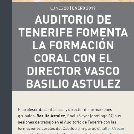
LUNES
28
|
ENERO
2019
AUDITORIO DE
TENERIFE FOMENTA
LA FORMACIÓN
CORAL CON EL
DIRECTOR VASCO
BASILIO ASTULEZ
El profesor de canto coral y director de formaciones
grupales,
Basilio Astulez
, finalizó ayer [domingo 27] sus
sesiones de trabajo en el Auditorio de Tenerife con las
formaciones corales del Cabildo e impartió el
taller Crecer