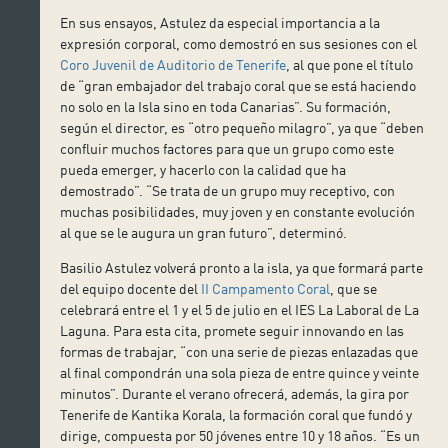
En sus ensayos, Astulez da especial importancia a la
expresión corporal, como demostró en sus sesiones con el
Coro Juvenil de Auditorio de Tenerife
, al que pone el título
de “gran embajador del trabajo coral que se está haciendo
no solo en la Isla sino en toda Canarias”. Su formación,
según el director, es “otro pequeño milagro”, ya que “deben
confluir muchos factores para que un grupo como este
pueda emerger, y hacerlo con la calidad que ha
demostrado”. “Se trata de un grupo muy receptivo, con
muchas posibilidades, muy joven y en constante evolución
al que se le augura un gran futuro”, determinó.
Basilio Astulez volverá pronto a la isla, ya que formará parte
del equipo docente del
II Campamento Coral
, que se
celebrará entre el 1 y el 5 de julio en el IES La Laboral de La
Laguna. Para esta cita, promete seguir innovando en las
formas de trabajar, “con una serie de piezas enlazadas que
al final compondrán una sola pieza de entre quince y veinte
minutos”. Durante el verano ofrecerá, además, la gira por
Tenerife de Kantika Korala, la formación coral que fundó y
dirige, compuesta por 50 jóvenes entre 10 y 18 años. “Es un