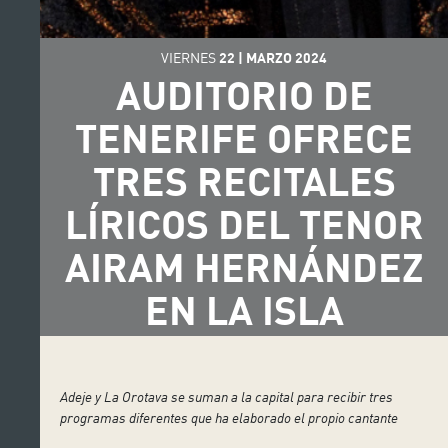
VIERNES
22
|
MARZO
2024
AUDITORIO DE
TENERIFE OFRECE
TRES RECITALES
LÍRICOS DEL TENOR
AIRAM HERNÁNDEZ
EN LA ISLA
Adeje y La Orotava se suman a la capital para recibir tres
programas diferentes que ha elaborado el propio cantante