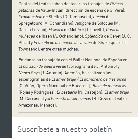
Dentro del teatro caben destacar los trabajos de
Divinas
palabras
de Valle-Inclán (dirección de escena de G. Vera),
Frankenstein
de Shelley (G. Tambascio),
Lúcido
de
Spregelburd (A. Ochandiano),
Antígona
de Sófocles (M.
García Lozano),
El avaro
de Molière (J. Lavelli),
Casa de
muñecas
de Ibsen (A. Ochandiano),
Splendid’s
de Genet (J. C.
Plaza) y
El sueño de una noche de verano
de Shakespeare (T.
Townsend), entre otras muchas.
En danza ha trabajado con el Ballet Nacional de España en
El corazón de piedra verde
(coreografía de J. Antonio) y
Negro Goya
(J. Antonio). Además, ha realizado las
escenografías de
El amor brujo / El sombrero de tres picos
(C. Vilán, Ópera Nacional de Bucarest),
Baile de máscaras
(Rojas y Rodríguez),
El bestiario
(N. Castejón),
El amor brujo
(M. Carrasco) y
A Floresta do Amazonas
(B. Cezario, Teatro
Amazonas, Manaos).
Suscríbete a nuestro boletín