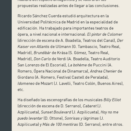
propuestas realizadas antes de llegar a las conclusiones.
Ricardo Sánchez Cuerda estudió arquitectura en la
Universidad Politécnica de Madrid en la especialidad de
edificación. Ha trabajado para importantes teatros de
ópera, a nivel nacional e internacional:
El pintor de Colomer
(dirección de escena de A. Boadella, Teatros del Canal),
Der
Kaiser von Atlantis
de Ullmann (G. Tambascio, Teatro Real,
Madrid),
Brundibár
de Krása (S. Gómez, Teatro Real,
Madrid),
Don Carlo
de Verdi (A. Boadella, Teatro Auditorio
San Lorenzo de El Escorial),
La bohème
de Puccini (A.
Romero, Ópera Nacional de Dinamarca),
Andrea Chenier
de
Giordano (A. Romero, Festival Castell de Peralada),
Idomeneo
de Mozart (J. Lavelli, Teatro Colón, Buenos Aires),
etc.
Ha diseñado las escenografías de los musicales
Billy Elliot
(dirección de escena de D. Serrano),
Cabaret
(J.
Azpilicueta),
Sunset Boulevard
(J. Azpilicueta),
Hoy no me
puedo levantar
(D. Ottone),
Sonrisas y lágrimas
(J.
Azpilicueta) y
Más de 100 mentiras
(D. Serrano), entre otros.