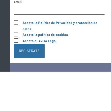
Email:
Acepto la Política de Privacidad y protección de
datos.
Acepto la política de cookies
Acepto el Aviso Legal.
REGÍSTRATE
Síguenos en redes sociales
Ir a perfil de Auditorio de Tenerife en Facebook
Ir a perfil de Auditorio de Tenerife en Tw
Ir a perfil de Auditorio de Tener
Ir al Boletín Whatsapp de
Ir al perfil de Au