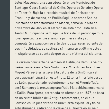
Jules Massenet, una coproducción entre Municipal de
Santiago-Ópera Nacional de Chile, Ópera de Oviedo y Ópera
de Tenerife. Bajo la dirección musical de Christopher
Franklin y, de escena, de Emilio Sagi, la soprano Sabina
Puértolas se transformará en Manon, como ya lo hizo en
noviembre de 2022 en el estreno de esta propuesta en el
Teatro Municipal de Santiago. Se trata de un personaje muy
joven que oscila entre el amor a primera vista y su
compulsión sexual con su afán de riqueza: se arrepiente de
sus infidelidades, se castiga a sí misma en el último acto y
ni siquiera se da cuenta de que es una víctima del sistema.
La versión concierto de Samson et Dalila, de Camille Saint-
Saëns, sonará en la Sala Sinfónica el 9 de diciembre. José
Miguel Pérez-Sierra llevará la batuta de la Sinfónica y el
coro que participará en este título. El tenor tinerfeño Jorge
de León, galardonado recientemente con el Premio Talía,
será Samson y la mezzosoprano Yulia Matochkina encarnará
a Dalila. Esta ópera, estrenada en Alemania en 1877, se basa
en un relato bíblico del Antiguo testamento, en el que
Samson es un juez dotado de una fuerza espiritual y física
sobrehumana, radicando la clave de su fuerza en su pelo.