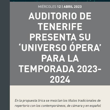
MIÉRCOLES
12
|
ABRIL
2023
AUDITORIO DE
TENERIFE
PRESENTA SU
‘UNIVERSO ÓPERA’
PARA LA
TEMPORADA 2023-
2024
En la propuesta lírica se mezclan los títulos tradicionales de
repertorio con los contemporáneos, de cámara y en español