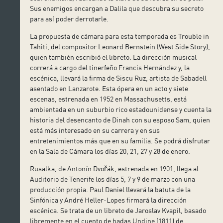
Sus enemigos encargan a Dalila que descubra su secreto
para así poder derrotarle.
La propuesta de cámara para esta temporada es Trouble in
Tahiti, del compositor Leonard Bernstein (West Side Story),
quien también escribió el libreto. La dirección musical
correrá a cargo del tinerfeño Francis Hernández y, la
escénica, llevará la firma de Siscu Ruz, artista de Sabadell
asentado en Lanzarote. Esta ópera en un acto y siete
escenas, estrenada en 1952 en Massachusetts, está
ambientada en un suburbio rico estadounidense y cuenta la
historia del desencanto de Dinah con su esposo Sam, quien
está más interesado en su carrera y en sus
entretenimientos más que en su familia. Se podrá disfrutar
en la Sala de Cámara los días 20, 21, 27 y 28 de enero.
Rusalka, de Antonín Dvořák, estrenada en 1901, llega al
Auditorio de Tenerife los días 5, 7 y 9 de marzo con una
producción propia. Paul Daniel llevará la batuta de la
Sinfónica y André Heller-Lopes firmará la dirección
escénica. Se trata de un libreto de Jaroslav Kvapil, basado
libremente en el cuento de hadas Undine (1811) de