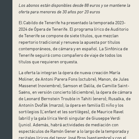
Los abonos están disponibles desde 88 euros y se mantiene la
oferta para menores de 30 años por 20 euros
El Cabildo de Tenerife ha presentado la temporada 2023-
2024 de Ópera de Tenerife. El programa lírico de Auditorio
de Tenerife se compone de siete títulos, que mezclan
repertorio tradicional y renueva la apuesta por títulos
contemporáneos, de cámara y en español. La Sinfónica de
Tenerife seguirá como compañero de viaje de todos los
títulos que requieren orquesta.
La oferta la integran la ópera de nueva creación María
Moliner, de Antoni Parera Fons (octubre); Manon, de Jules
Massenet (noviembre); Samson et Dalila, de Camille Saint-
Saëns, en versión concierto (diciembre); la ópera de cámara
de Leonard Bernstein Trouble in Tahiti (enero); Rusalka, de
Antonín Dvořák (marzo); la ópera en familia El niño y los
sortilegios (L’enfant et les sortilèges), de Maurice Ravel
(abril) y la gala lírica Verdi singular de Giuseppe Verdi
(junio). Además, habrá actividades de mediación con
espectáculos de Ramón Gener a lo largo de la temporada y
recitales líricos del tenor José Bros (septiembre) y con el