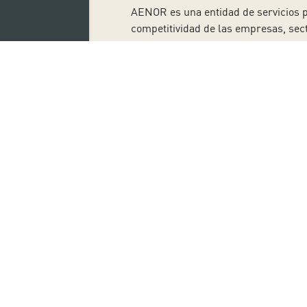
AENOR es una entidad de servicios pr
competitividad de las empresas, sect
de la sociedad
creando confianza ent
la conformidad (certificación, inspe
Esta entidad es
líder en certificaci
como la Gestión de la Calidad, Sosten
Compliance. Se trata de una entidad
Autónomas con auditores propios.
https://www.youtube.com/watch?v
Suscríbete
Nombre: