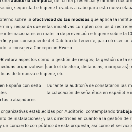
o una
auditoría completa
, de forma presencial y también docum
ción, seguridad e higiene llevadas a cabo para esta nueva etap
xterno sobre la
efectividad de las medidas
que aplica la institu
mia y respalda que estas iniciativas cumplen con las directrices 
e internacionales en materia de prevención e higiene sobre la 
ife
, y por consiguiente del Cabildo de Tenerife, para ofrecer un
cado la consejera Concepción Rivero.
OR
valora aspectos como la gestión de riesgos; la gestión de la sa
didas organizativas (control de aforo, distancias, mamparas); 
ticas de limpieza e higiene, etc.
Durante la auditoría se constataron las 
la colocación de señalética en español e i
 los trabajadores.
organizativas establecidas por Auditorio, contemplando
trabaja
to de instalaciones; y las directrices en cuanto a la gestión de
y un concierto con público de esta orquesta, así como el servicio