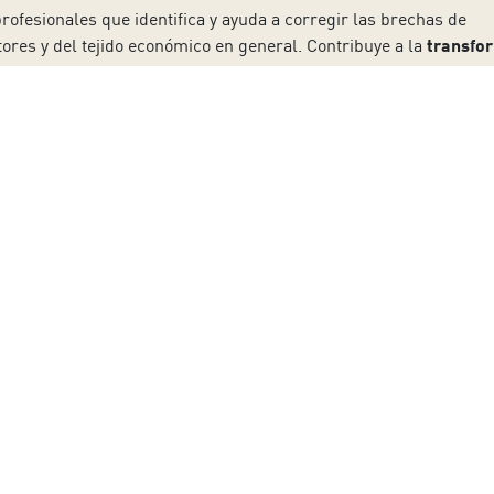
ofesionales que identifica y ayuda a corregir las brechas de
ores y del tejido económico en general. Contribuye a la
transfo
re las organizaciones y las personas mediante servicios de eva
cción y ensayos), formación e información.
ón en España
. Más de 82.000 centros de trabajo en el mundo tie
ibilidad, Verificación de Información no financiera, Bienestar An
 global, que ya desarrolla operaciones en 90 países. En España
=l7LqrQ9BMF0
 a nuestro boletín
Apellido:
Email: