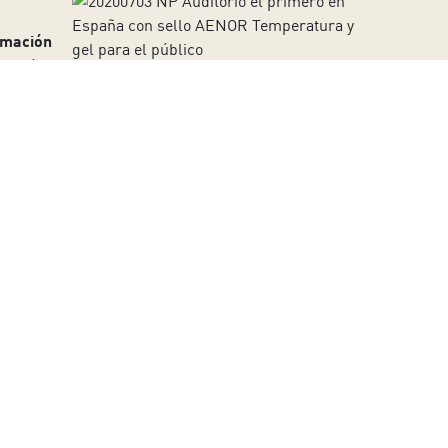
rmación
luación de
nen alguno de los certificados de AENOR en campos
imal, Seguridad y Salud en el Trabajo, Digitalización o
 dispone de 20 sedes en todas las Comunidades