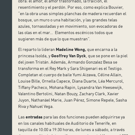
obra: el amor, el amor trastornado, la traición, el
resentimiento y el perdón. Por eso, como explica Bouvier,
“en la obra unas simples planchas de madera recuerdan el
bosque, un muro o una habitación, y las grandes telas
azules, tornasoladas y en movimiento, son evocadoras de
las olas en el mar… Elementos escénicos todos que
sugieren más de que lo que muestran”.
El reparto lo lideran
Madeline Wong,
que encarna a la
princesa Isolda, y
Geoffrey Van Dyck
, que se pone en la piel
del joven Tristán. Además, Armando Gonzalez Besa se
transforma en el Rey Mark y Sara Shigenari es el Testigo.
Completan el cuerpo de baile Yumi Aizawa, Céline Allain,
Louise Bille, Ornella Capece, Diana Duarte, Léa Mercurol,
Tiffany Pacheco, Mohana Rapin, Lysandra Van Heesewijk,
Valentino Bertolini, Natan Bouzy, Zachary Clark, Xavier
Juyon, Nathanäel Marie, Juan Pérez, Simone Repele, Sasha
Riva y Nahuel Vega.
Las
entradas
para las dos funciones pueden adquirirse ya
en los canales habituales de Auditorio de Tenerife, en
taquilla de 10:00 a 19:30 horas, de lunes a sábado, a través