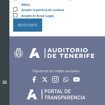
datos.
Acepto la política de cookies
Acepto el Aviso Legal.
REGÍSTRATE
Síguenos en redes sociales
Ir a perfil de Auditorio de Tenerife en Facebook
Ir a perfil de Auditorio de Tenerife en Tw
Ir a perfil de Auditorio de Tener
Ir al Boletín Whatsapp de
Ir al perfil de Au
menu