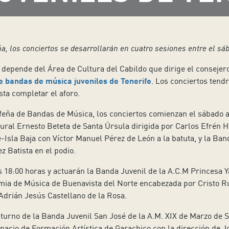
ña, los conciertos se desarrollarán en cuatro sesiones entre el sá
e depende del Área de Cultura del Cabildo que dirige el consejero
e bandas de música juveniles de Tenerife
. Los conciertos tend
ta completar el aforo.
feña de Bandas de Música, los conciertos comienzan el sábado a
ural Ernesto Beteta de Santa Úrsula dirigida por Carlos Efrén H
Isla Baja con Víctor Manuel Pérez de León a la batuta, y la Ban
z Batista en el podio.
 18:00 horas y actuarán la Banda Juvenil de la A.C.M Princesa Ya
mia de Música de Buenavista del Norte encabezada por Cristo R
Adrián Jesús Castellano de la Rosa.
l turno de la Banda Juvenil San José de la A.M. XIX de Marzo de
spacio de Formación Artística de Garachico con la dirección de 