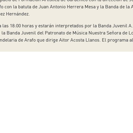
fo con la batuta de Juan Antonio Herrera Mesa y la Banda de la 
rez Hernández.
 las 18:00 horas y estarán interpretados por la Banda Juvenil 
, la Banda Juvenil del Patronato de Música Nuestra Señora de 
andelaria de Arafo que dirige Aitor Acosta Llanos. El programa 
 a nuestro boletín
Apellido:
Email:
 y protección de datos.
Acepto la política de cookies