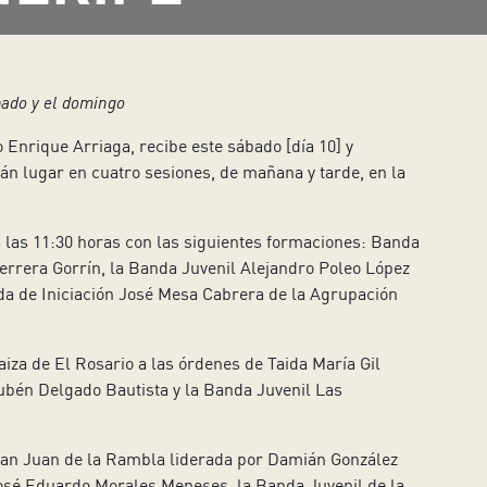
bado y el domingo
 Enrique Arriaga, recibe este sábado [día 10] y
rán lugar en cuatro sesiones, de mañana y tarde, en la
 las 11:30 horas con las siguientes formaciones: Banda
errera Gorrín, la Banda Juvenil Alejandro Poleo López
da de Iniciación José Mesa Cabrera de la Agrupación
iza de El Rosario a las órdenes de Taida María Gil
ubén Delgado Bautista y la Banda Juvenil Las
 San Juan de la Rambla liderada por Damián González
José Eduardo Morales Meneses, la Banda Juvenil de la