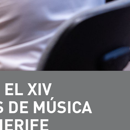
 EL XIV
 DE MÚSICA
NERIFE