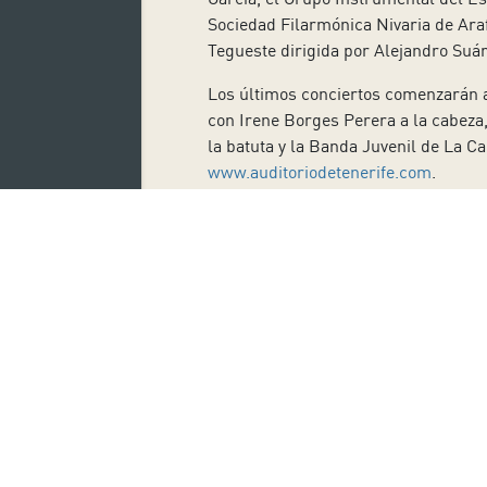
Sociedad Filarmónica Nivaria de Ara
Tegueste dirigida por Alejandro Suá
Los últimos conciertos comenzarán a
con Irene Borges Perera a la cabeza
la batuta y la Banda Juvenil de La C
www.auditoriodetenerife.com
.
Suscríbete
Nombre:
Acepto la Política de Privacidad