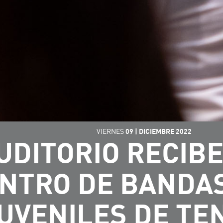
VIERNES
09
|
DICIEMBRE
2022
UDITORIO RECIBE
NTRO DE BANDAS
UVENILES DE TE