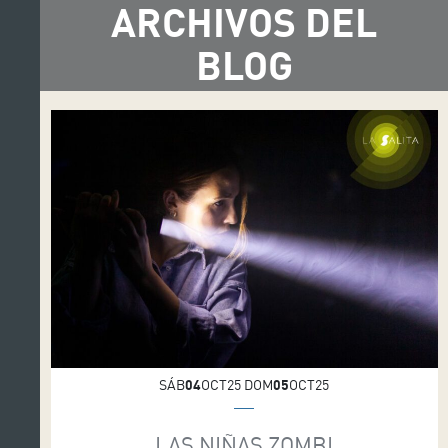
ARCHIVOS DEL
BLOG
SÁB
04
OCT25 DOM
05
OCT25
LAS NIÑAS ZOMBI