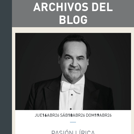
ARCHIVOS DEL
BLOG
JUE
16
ABR26 SÁB
18
ABR26 DOM
19
ABR26
PASIÓN LÍRICA