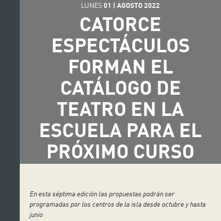
LUNES
01
|
AGOSTO
2022
CATORCE
ESPECTÁCULOS
FORMAN EL
CATÁLOGO DE
TEATRO EN LA
ESCUELA PARA EL
PRÓXIMO CURSO
En esta séptima edición las propuestas podrán ser
programadas por los centros de la isla desde octubre y hasta
junio