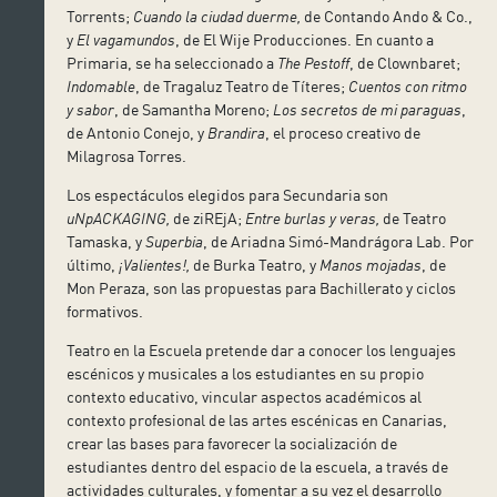
Torrents;
Cuando la ciudad duerme,
de Contando Ando & Co.,
y
El vagamundos
, de El Wije Producciones. En cuanto a
Primaria, se ha seleccionado a
The Pestoff
, de Clownbaret;
Indomable
, de Tragaluz Teatro de Títeres;
Cuentos con ritmo
y sabor
, de Samantha Moreno;
Los secretos de mi paraguas
,
de Antonio Conejo, y
Brandira
, el proceso creativo de
Milagrosa Torres.
Los espectáculos elegidos para Secundaria son
uNpACKAGING,
de ziREjA;
Entre burlas y veras,
de Teatro
Tamaska, y
Superbia
, de Ariadna Simó-Mandrágora Lab. Por
último,
¡Valientes!,
de Burka Teatro, y
Manos mojadas
, de
Mon Peraza, son las propuestas para Bachillerato y ciclos
formativos.
Teatro en la Escuela pretende dar a conocer los lenguajes
escénicos y musicales a los estudiantes en su propio
contexto educativo, vincular aspectos académicos al
contexto profesional de las artes escénicas en Canarias,
crear las bases para favorecer la socialización de
estudiantes dentro del espacio de la escuela, a través de
actividades culturales, y fomentar a su vez el desarrollo