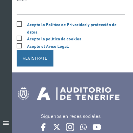
Acepto la Política de Privacidad y protección de
datos.
Acepto la política de cookies
Acepto el Aviso Legal.
REGÍSTRATE
Síguenos en redes sociales
menu
Ir a perfil de Auditorio de Tenerife en Facebook
Ir a perfil de Auditorio de Tenerife en Tw
Ir a perfil de Auditorio de Tener
Ir al Boletín Whatsapp de
Ir al perfil de Au