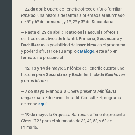
– 22 de abril:
Ópera de Tenerife ofrece el título familiar
Rinaldo
, una historia de fantasía orientada al alumnado
de
5º y 6º de primaria, y 1º, 2º y 3º de Secundaria
.
–
Hasta el 23 de abril:
Teatro en la Escuela
ofrece a
centros educativos de
Infantil, Primaria, Secundaria y
Bachillerato
la posibilidad de
inscribirse
en el programa
y poder disfrutar de su amplio
catálogo
, este año en
formato no presencial.
–
12, 13 y 14 de mayo
: Sinfónica de Tenerife cuenta una
historia para
Secundaria y Bachiller
titulada
Beethoven
y otros héroes
.
–
7 de mayo
: Manos a la Ópera presenta
Miniflauta
mágica
para Educación Infantil. Consulte el programa
de mano
aquí
.
– 19 de mayo:
la Orquesta Barroca de Tenerife presenta
Circa 1721
para el alumnado de 3º, 4º, 5º, y 6º de
Primaria.