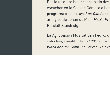
Por la tarde se han programado dos 
escuchar en la Sala de Cámara a Las
programa que incluye
Las Candelas
arreglos de Johan de Meij;
Elsa’s Pr
Randall Standridge.
La Agrupación Musical San Pedro, de 
colectivo, constituido en 1987, se pr
Witch and the Saint
, de Steven Reinke
Primavera Musical es un ciclo de co
Tenerife. La siguiente cita será el 19
Suscríbete
Nombre: