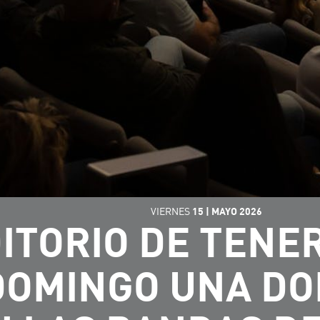
VIERNES
15
|
MAYO
2026
ITORIO DE TENE
DOMINGO UNA DO