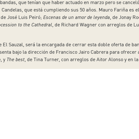
bandas, que tenían que haber actuado en marzo pero se canceló 
 Candelas, que está cumpliendo sus 50 años. Mauro Fariña es el
, de José Luis Peiró;
Escenas de un amor de leyenda
, de Jonay R
ocession to the Cathedral
, de Richard Wagner con arreglos de Luc
El Sauzal, será la encargada de cerrar esta doble oferta de ban
esenta bajo la dirección de Francisco Jairo Cabrera para ofrecer 
, y
The best
, de Tina Turner, con arreglos de Aitor Alonso y en 
nciertos que organiza la Federación Tinerfeña de Bandas de Mús
 de abril con las actuaciones de Nivaria (Arafo), Arona y San Seba
 a nuestro boletín
Apellido:
Email: