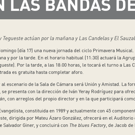
N LAS BANDAS D
 Tegueste actúan por la mañana y Las Candelas y El Sauzal 
 domingo (día 17) una nueva jornada del ciclo Primavera Musical
a y por la tarde. En el horario habitual (11:30) actuará la Agru
ueste). Por la tarde, a las 18:00 horas, le tocará el turno a Las
trada es gratuita hasta completar aforo.
 al escenario de la Sala de Cámara será Unión y Amistad. La fo
 se presenta con la dirección de Iván Yeray Rodríguez para ofre
lán
, con arreglos del propio director y en la que participará com
angelista, constituida en 1989 y actualmente con 45 componente
ste, dirigida por Mateu Ázaro González, ofrecerá en el Auditorio
de Salvador Giner, y concluirá con
The blues Factory
, de Jacob de