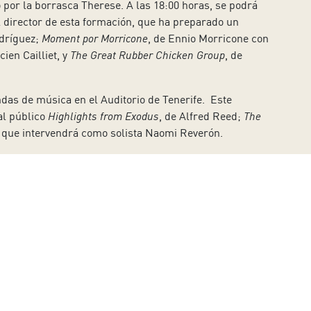
por la borrasca Therese. A las 18:00 horas, se podrá
 director de esta formación, que ha preparado un
odríguez;
Moment por Morricone
, de Ennio Morricone con
ien Cailliet, y
The Great Rubber Chicken Group
, de
das de música en el Auditorio de Tenerife. Este
al público
Highlights from Exodus
, de Alfred Reed;
The
la que intervendrá como solista Naomi Reverón.
ica desde 2005 con la colaboración del Cabildo de
stián (Tejina, La Laguna).