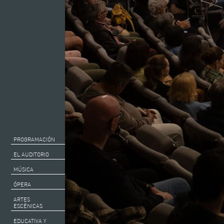
PROGRAMACIÓN
EL AUDITORIO
MÚSICA
ÓPERA
ARTES
ESCÉNICAS
EDUCATIVA Y