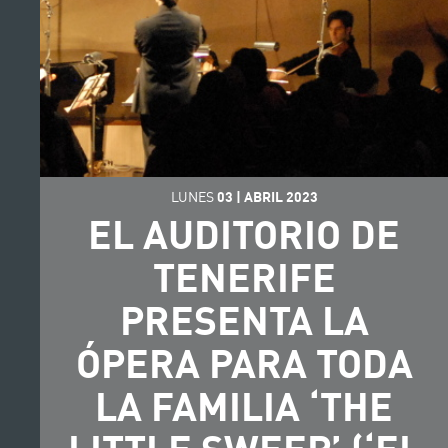
LUNES
03
|
ABRIL
2023
EL AUDITORIO DE
TENERIFE
PRESENTA LA
ÓPERA PARA TODA
LA FAMILIA ‘THE