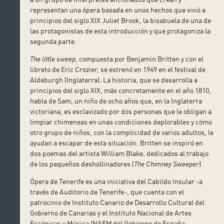
representan una ópera basada en unos hechos que vivió a
principios del siglo XIX Juliet Brook, la bisabuela de una de
las protagonistas de esta introducción y que protagoniza la
segunda parte.
The little sweep
, compuesta por Benjamin Britten y con el
libreto de Eric Crozier, se estrenó en 1949 en el festival de
Aldeburgh (Inglaterra). La historia, que se desarrolla a
principios del siglo XIX, más concretamente en el año 1810,
habla de Sam, un niño de ocho años que, en la Inglaterra
victoriana, es esclavizado por dos personas que le obligan a
limpiar chimeneas en unas condiciones deplorables y cómo
otro grupo de niños, con la complicidad de varios adultos, le
ayudan a escapar de esta situación. Britten se inspiró en
dos poemas del artista William Blake, dedicados al trabajo
de los pequeños deshollinadores (
The Chimney Sweeper
).
Ópera de Tenerife es una iniciativa del Cabildo Insular -a
través de Auditorio de Tenerife-, que cuenta con el
patrocinio de Instituto Canario de Desarrollo Cultural del
Gobierno de Canarias y el Instituto Nacional de Artes
Escénicas y Música INAEM del Gobierno de España.