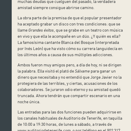
muchas deudas que cuelguen del pasado, la verdadera
amistad siempre consigue abrirse camino.
La obra parte de la premisa de que el popular presentador
ha aceptado grabar un disco con tres condiciones: que se
llame
Grandes éxitos
, que se grabe en un teatro con música
en vivo y que ella le acompañe en un dúo. ¿Y quién es ella?
La famosísima cantante Blanca del Bosque (interpretada
por Inés León) que ha visto cómo su carrera languidecía en
los últimos años a causa de sus múltiples adicciones.
Ambos fueron muy amigos pero, a día de hoy, ni se dirigen
la palabra. Ella visitó el plató de
Sálvame
para ganar un
dinero que necesitaba y no entendió que Jorge Javier no la
protegiera de las terribles, y ciertas, acusaciones de los
colaboradores. Se juraron odio eterno y su amistad quedó
truncada. Ahora tendrán que compartir escenario en una
noche única.
Las entradas para las dos funciones pueden adquirirse en
los canales habituales de Auditorio de Tenerife, en taquilla
de 10:00 a 19:30 horas, de lunes a sábado, a través de
www.auditoriodetenerife.com o por teléfono en el 902 317