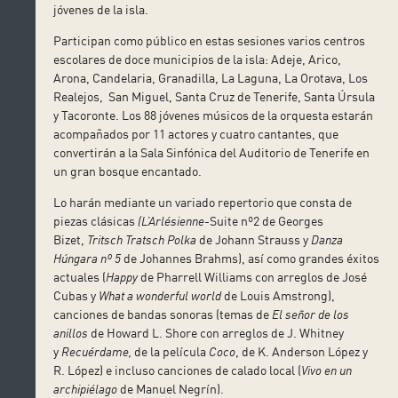
jóvenes de la isla.
Participan como público en estas sesiones varios centros
escolares de doce municipios de la isla: Adeje, Arico,
Arona, Candelaria, Granadilla, La Laguna, La Orotava, Los
Realejos, San Miguel, Santa Cruz de Tenerife, Santa Úrsula
y Tacoronte. Los 88 jóvenes músicos de la orquesta estarán
acompañados por 11 actores y cuatro cantantes, que
convertirán a la Sala Sinfónica del Auditorio de Tenerife en
un gran bosque encantado.
Lo harán mediante un variado repertorio que consta de
piezas clásicas
(L’Arlésienne
-Suite nº2 de Georges
Bizet,
Tritsch Tratsch Polka
de Johann Strauss y
Danza
Húngara nº 5
de Johannes Brahms), así como grandes éxitos
actuales (
Happy
de Pharrell Williams con arreglos de José
Cubas y
What a wonderful world
de Louis Amstrong),
canciones de bandas sonoras (temas de
El señor de los
anillos
de Howard L. Shore con arreglos de J. Whitney
y
Recuérdame,
de la película
Coco
, de K. Anderson López y
R. López) e incluso canciones de calado local (
Vivo en un
archipiélago
de Manuel Negrín).