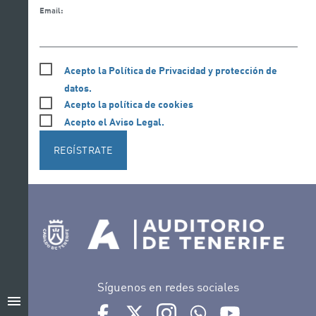
Email:
Acepto la Política de Privacidad y protección de
datos.
Acepto la política de cookies
Acepto el Aviso Legal.
REGÍSTRATE
Síguenos en redes sociales
menu
Ir a perfil de Auditorio de Tenerife en Facebook
Ir a perfil de Auditorio de Tenerife en Tw
Ir a perfil de Auditorio de Tener
Ir al Boletín Whatsapp de
Ir al perfil de Au