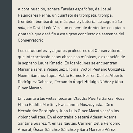
A continuación, sonará
Favelas españolas
, de Josué
Palancares Ferna, un cuarteto de trompeta, trompa,
trombón, bombardino, más piano y batería. Le seguirá
La
nota
, de David León Vera, un ensemble de vientos con piano
y batería que dará fin a este gran concierto de estrenos del
Conservatorio.
Los estudiantes -y algunos profesores del Conservatorio-
que interpretarán estas obras son músicos, a excepción de
la soprano Laura Kmetic. En los violines se encuentran
Mariana Yarelis Velásquez Urbina, Víctor Pestano González,
Noemi Sánchez Tapia, Pablo Ramos Ferrer, Carlos Alberto
Rodríguez Cabrera, Fernando Ángel Hidalgo Núñez y Alba
Giner Maroto.
En cuanto a las violas, tocarán Claudia Puerta García, Rosa
Elena Padilla Martín y Ewa Janina Moszczynska. Ciro
Hernández Perdigón y Juan Luis Giner Maroto serán los
violonchelistas. En el contrabajo estará Adasat Adama
Santana Suárez. Y, en las flautas, Carmen Delia Perdomo
Amaral, Óscar Sánchez Sánchez y Sara Marrero Pérez.