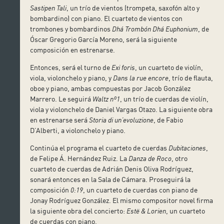
Sastipen Tali
, un trío de vientos (trompeta, saxofón alto y
bombardino) con piano. El cuarteto de vientos con
trombones y bombardinos
Dhá Trombón Dhá Euphonium
, de
Óscar Gregorio García Moreno, será la siguiente
composición en estrenarse.
Entonces, será el turno de
Exi foris
, un cuarteto de violín,
viola, violonchelo y piano, y
Dans la rue encore
, trío de flauta,
oboe y piano, ambas compuestas por Jacob González
Marrero. Le seguirá
Waltz nº1
, un trío de cuerdas de violín,
viola y violonchelo de Daniel Vargas Otazo. La siguiente obra
en estrenarse será
Storia di un’evoluzione
, de Fabio
D’Alberti, a violonchelo y piano.
Continúa el programa el cuarteto de cuerdas
Dubitaciones
,
de Felipe Á. Hernández Ruiz. La
Danza de Roco
, otro
cuarteto de cuerdas de Adrián Denis Oliva Rodríguez,
sonará entonces en la Sala de Cámara. Proseguirá la
composición
0:19
, un cuarteto de cuerdas con piano de
Jonay Rodríguez González. El mismo compositor novel firma
la siguiente obra del concierto:
Estë & Lorien
, un cuarteto
de cuerdas con piano.