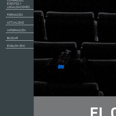
CONGRESOS,
EVENTOS Y
LOCALIZACIONES
FORMACIÓN
ACTUALIDAD
INFORMACIÓN
BUSCAR
ENGLISH (EN)
EL 