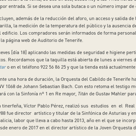
 por entrada. Si se desea una sola butaca o un número impar de el
luyen, además de la reducción del aforo, un acceso y salida de 
arilla, la medición de la temperatura del público y la ausencia 
l edificio. Los compradores serán informados de forma personali
la página web de Auditorio de Tenerife.
ueves [día 18] aplicando las medidas de seguridad e higiene pert
tos. Recordamos que la taquilla está abierta de lunes a viernes d
tar
o en el teléfono 922 56 86 25 y que la tienda está actualmente
e una hora de duración, la Orquesta del Cabildo de Tenerife ha
 1068 de Johann Sebastian Bach. Con esto retoma el testigo mus
ará con la Sinfonía nº 1 en Re mayor,
Titán
de Gustav Mahler para
n tinerfeña, Víctor Pablo Pérez, realizó sus estudios en el Re
8 fue director artístico y titular de la Sinfónica de Asturias y e
licia, labor que lleva a cabo hasta 2013, año en el que se incorpo
e enero de 2017 en el director artístico de la Joven Orquesta 