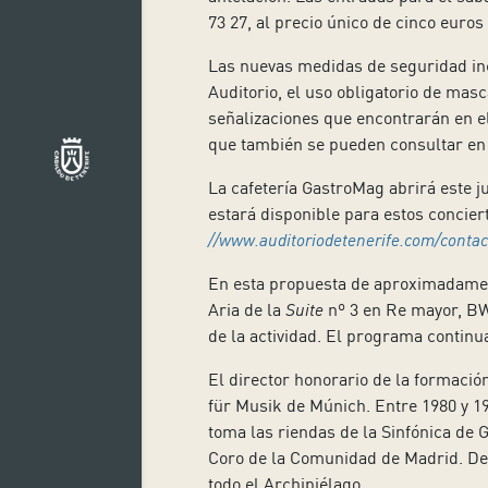
73 27, al precio único de cinco euros
Las nuevas medidas de seguridad inc
Auditorio, el uso obligatorio de masc
señalizaciones que encontrarán en e
que también se pueden consultar en 
La cafetería GastroMag abrirá este j
estará disponible para estos concier
//www.auditoriodetenerife.com/contac
En esta propuesta de aproximadament
Aria de la
Suite
nº 3 en Re mayor, BWV
de la actividad. El programa continu
El director honorario de la formació
für Musik de Múnich. Entre 1980 y 198
toma las riendas de la Sinfónica de Ga
Coro de la Comunidad de Madrid. Desd
todo el Archipiélago.