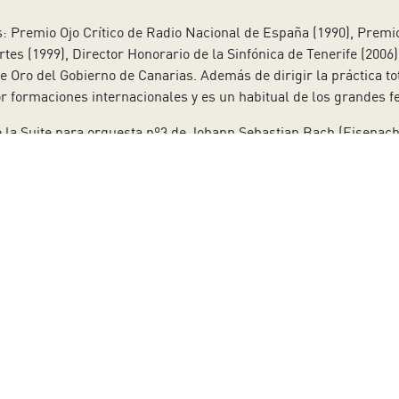
: Premio Ojo Crítico de Radio Nacional de España (1990), Premi
rtes (1999), Director Honorario de la Sinfónica de Tenerife (2006)
de Oro del Gobierno de Canarias. Además de dirigir la práctica t
r formaciones internacionales y es un habitual de los grandes fe
 la Suite para orquesta nº3 de Johann Sebastian Bach (Eisenach,
 se trata de un
adagio a la italiana
que contrasta con el estilo fr
de origen y características variados y separadas por fragmentos 
nstrumentos de viento, -oboes y trompetas-, es la cuerda la que
as sola.
r (Kaliste, 1860 – Viena 1911) posee mimbres pre-románticos, de
un protagonista que consigue alzarse sobre su propio alter ego, 
o de sus líneas y compuso su primera sinfonía presentándola el 
ecciones, con títulos descriptivos en cinco movimientos (incluy
ncluyó con la actual versión en cuatro movimientos.
s emociones, tanto relativas a su vivencia de la naturaleza como
ano con cierta dosis de misterio, donde dibuja los primeros ray