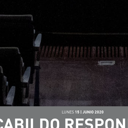
LUNES
15
|
JUNIO
2020
CABILDO RESPON