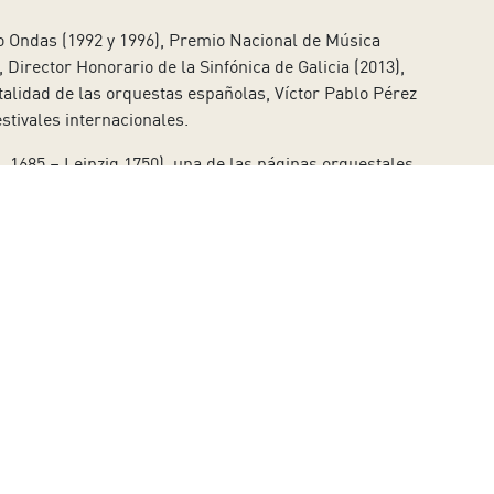
o Ondas (1992 y 1996), Premio Nacional de Música
, Director Honorario de la Sinfónica de Galicia (2013),
otalidad de las orquestas españolas, Víctor Pablo Pérez
stivales internacionales.
 1685 – Leipzig 1750), una de las páginas orquestales
ancés del primer movimiento de la suite. Forma parte de
no bailables. Aunque en la partitura original,
 mayor importancia tiene, por lo que se han
 hecho, está basada en los escritos por Jean Paul
gracias a su imaginación, su paz interior y la fuerza de
20 de noviembre de 1889, en Budapest. Al principio se
endo su conocido Blumine, que más tarde apartaría).
 a ciertos contenidos autobiográficos. De hecho, en su
os del sol, en una nota pedal, en
pianísimo
, gracias a