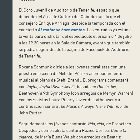
El Coro Juvenil de Auditorio de Tenerife, espacio que
depende del área de Cultura del Cabildo que dirige el
consejero Enrique Arriaga, despide la temporada con el
concierto
Al cantar se hace camino
.
Las entradas ya están a
la venta para disfrutar del espectáculo el próximo 4 de julio
a las 19:30 horas en la Sala de Cámara, evento que también
se podrá seguir desde la página de Facebook de Auditorio
de Tenerife.
Roxana Schmunk dirige a los jóvenes coralistas con una
puesta en escena de Melodie Pérez y acompañamiento
musical al piano de Steffi Brandl. El programa comenzará
con
Joyful, Joyful
(
Sister Act 2
), basada en
Ode to
Joy,
Beethoven’s 9th Symphony (con arreglos de Mervyn Warren)
con los solistas Laura Picar y Javier de Lathouwer y a
continuación sonará
The Music’s Always There With You,
de
John Rutter.
Seguidamente los jóvenes cantarán
Vida, vida
, de Francisco
Céspedes y como solista cantará Rozied Correa.
Como la
cigarra
, de María Elena Walsh con arreglos de Beatriz