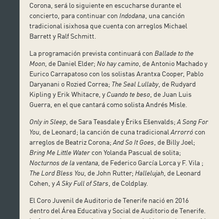
Corona, será lo siguiente en escucharse durante el
concierto, para continuar con
Indodana
, una canción
tradicional isixhosa que cuenta con arreglos Michael
Barrett y Ralf Schmitt.
La programación prevista continuará con
Ballade to the
Moon
, de Daniel Elder;
No hay camino
, de Antonio Machado y
Eurico Carrapatoso con los solistas Arantxa Cooper, Pablo
Daryanani o Rozied Correa;
The Seal Lullaby
, de Rudyard
Kipling y Erik Whitacre, y
Cuando te beso
, de Juan Luis
Guerra, en el que cantará como solista Andrés Misle.
Only in Sleep
, de Sara Teasdale y Ēriks Ešenvalds;
A Song For
You
, de Leonard; la canción de cuna tradicional
Arrorró
con
arreglos de Beatriz Corona;
And So It Goes
, de Billy Joel;
Bring Me Little Water
con Yolanda Pascual de solita;
Nocturnos de la ventana,
de Federico García Lorca y F. Vila ;
The Lord Bless You
, de John Rutter;
Hallelujah
, de Leonard
Cohen, y
A Sky Full of Stars
, de Coldplay.
El Coro Juvenil de Auditorio de Tenerife nació en 2016
dentro del Área Educativa y Social de Auditorio de Tenerife.