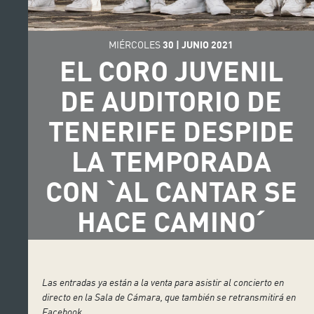
MIÉRCOLES
30
|
JUNIO
2021
EL CORO JUVENIL
DE AUDITORIO DE
TENERIFE DESPIDE
LA TEMPORADA
CON ˋAL CANTAR SE
HACE CAMINOˊ
Las entradas ya están a la venta para asistir al concierto en
directo en la Sala de Cámara, que también se retransmitirá en
Facebook