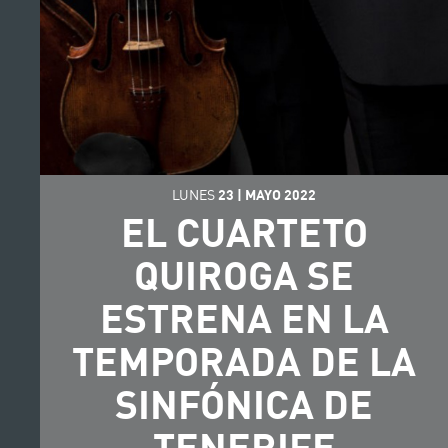
LUNES
23
|
MAYO
2022
EL CUARTETO
QUIROGA SE
ESTRENA EN LA
TEMPORADA DE LA
SINFÓNICA DE
TENERIFE