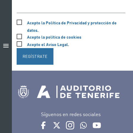
Acepto la Política de Privacidad y protección de
datos.
Acepto la política de cookies
Acepto el Aviso Legal.
menu
REGÍSTRATE
Síguenos en redes sociales
Ir a perfil de Auditorio de Tenerife en Facebook
Ir a perfil de Auditorio de Tenerife en Tw
Ir a perfil de Auditorio de Tener
Ir al Boletín Whatsapp de
Ir al perfil de Au