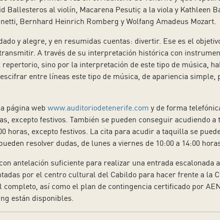
id Ballesteros al violín, Macarena Pesutiç a la viola y Kathleen
unetti, Bernhard Heinrich Romberg y Wolfang Amadeus Mozart.
ado y alegre, y en resumidas cuentas: divertir. Ese es el objetiv
ansmitir. A través de su interpretación histórica con instrumen
l repertorio, sino por la interpretación de este tipo de música, 
scifrar entre líneas este tipo de música, de apariencia simple, p
 la página web
www.auditoriodetenerife.com
y de forma telefónic
as, excepto festivos. También se pueden conseguir acudiendo a ta
0 horas, excepto festivos. La cita para acudir a taquilla se pued
pueden resolver dudas, de lunes a viernes de 10:00 a 14:00 horas
 con antelación suficiente para realizar una entrada escalonada 
das por el centro cultural del Cabildo para hacer frente a la C
l completo, así como el plan de contingencia certificado por AE
ng están disponibles.