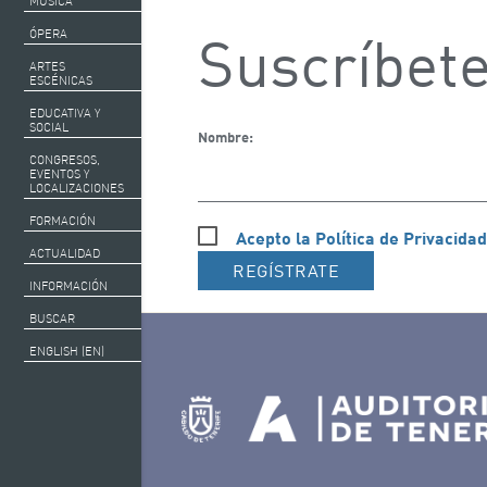
MÚSICA
ÓPERA
Suscríbete
ARTES
ESCÉNICAS
EDUCATIVA Y
SOCIAL
Nombre:
CONGRESOS,
EVENTOS Y
LOCALIZACIONES
FORMACIÓN
Acepto la Política de Privacidad
ACTUALIDAD
REGÍSTRATE
INFORMACIÓN
BUSCAR
ENGLISH (EN)