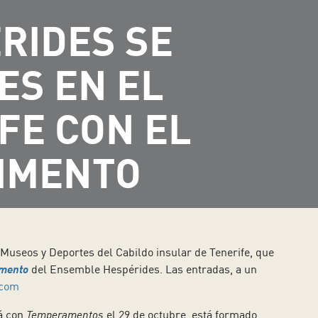
RIDES SE
ES EN EL
FE CON EL
TIMENTO
 Museos y Deportes del Cabildo insular de Tenerife, que
imento
del Ensemble Hespérides. Las entradas, a un
.com
rá con
Temperamentos
el 29 de octubre, está formado