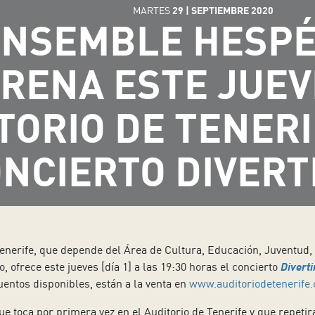
MARTES
29
|
SEPTIEMBRE
2020
ENSEMBLE HESPÉ
RENA ESTE JUEV
TORIO DE TENERI
NCIERTO DIVER
enerife, que depende del Área de Cultura, Educación, Juventud,
, ofrece este jueves [día 1] a las 19:30 horas el concierto
Divert
entos disponibles, están a la venta en
www.auditoriodetenerife
 toca por primera vez en el Auditorio de Tenerife y que repeti