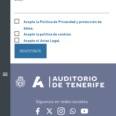
Acepto la Política de Privacidad y protección de
datos.
Acepto la política de cookies
Acepto el Aviso Legal.
REGÍSTRATE
menu
Síguenos en redes sociales
Ir a perfil de Auditorio de Tenerife en Facebook
Ir a perfil de Auditorio de Tenerife en Tw
Ir a perfil de Auditorio de Tener
Ir al Boletín Whatsapp de
Ir al perfil de Au