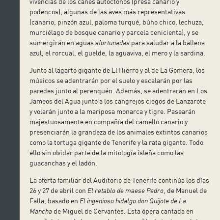
vivencias de los canes autóctonos (presa canario y
podencos), algunas de las aves más representativas
(canario, pinzón azul, paloma turqué, búho chico, lechuza,
murciélago de bosque canario y parcela cenicienta), y se
sumergirán en aguas
afortunadas
para saludar a la ballena
azul, el rorcual, el guelde, la aguaviva, el mero y la sardina.
Junto al lagarto gigante de El Hierro y al de La Gomera, los
músicos se adentrarán por el suelo y escalarán por las
paredes junto al perenquén. Además, se adentrarán en Los
Jameos del Agua junto a los cangrejos ciegos de Lanzarote
y volarán junto a la mariposa monarca y tigre. Pasearán
majestuosamente en compañía del camello canario y
presenciarán la grandeza de los animales extintos canarios
como la tortuga gigante de Tenerife y la rata gigante. Todo
ello sin olvidar parte de la mitología isleña como las
guacanchas y el ladón.
La oferta familiar del Auditorio de Tenerife continúa los días
26 y 27 de abril con
El retablo de maese Pedro
, de Manuel de
Falla, basado en
El ingenioso hidalgo don Quijote de La
Mancha
de Miguel de Cervantes. Esta ópera cantada en