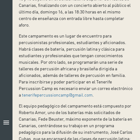
Canarias, finalizando con un concierto abierto al público el
último día, domingo 16, a las 18:30 horas en el mismo
centro de enseñanza con entrada libre hasta completar
aforo.
Este campamento es un lugar de encuentro para
percusionistas profesionales, estudiantes y aficionados.
Habrá clases de batería, percusión latina y clásica para
estudiantes y profesionales que tengan conocimientos
musicales. Por otro lado, se programarán una serie de
talleres de percusión africana y brasileña dirigida a
aficionados, además de talleres de percusión en familia.
Para inscribirse y poder participar en el Tenerife
Percussion Camp es necesario enviar un correo electrónico
a
tenerifepercussioncamp@gmail.com
.
El equipo pedagógico del campamento está compuesto por
Roberto Amor, uno de los baterías más solicitados de
Canarias; Fede Beuster, máximo exponente de la batería en
menu
Canarias, centrándose su trabajo en un programa
pedagógico para la difusión de su instrumento; José Carlos
Cubas, que se encargará de las clases de percusión latina;