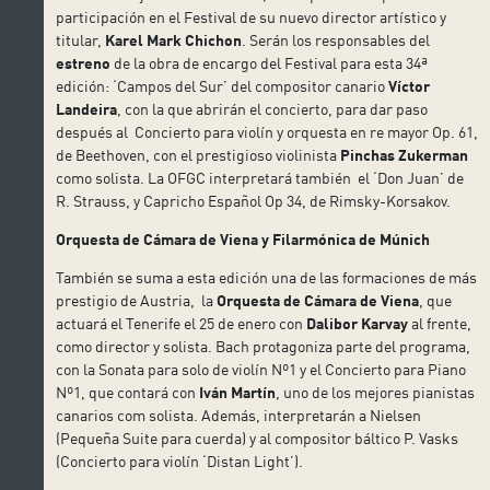
participación en el Festival de su nuevo director artístico y
titular,
Karel Mark Chichon
. Serán los responsables del
estreno
de la obra de encargo del Festival para esta 34ª
edición: ‘Campos del Sur’ del compositor canario
Víctor
Landeira
, con la que abrirán el concierto, para dar paso
después al Concierto para violín y orquesta en re mayor Op. 61,
de Beethoven, con el prestigioso violinista
Pinchas Zukerman
como solista. La OFGC interpretará también el ‘Don Juan’ de
R. Strauss, y Capricho Español Op 34, de Rimsky-Korsakov.
Orquesta de Cámara de Viena y Filarmónica de Múnich
También se suma a esta edición una de las formaciones de más
prestigio de Austria, la
Orquesta de Cámara de Viena
, que
actuará el Tenerife el 25 de enero con
Dalibor Karvay
al frente,
como director y solista. Bach protagoniza parte del programa,
con la Sonata para solo de violín Nº1 y el Concierto para Piano
Nº1, que contará con
Iván Martín
, uno de los mejores pianistas
canarios com solista. Además, interpretarán a Nielsen
(Pequeña Suite para cuerda) y al compositor báltico P. Vasks
(Concierto para violín ‘Distan Light’).