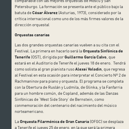
comparable con las mejores orquestas de Moscú y San
Petersburgo. La formación se presenta ante el público bajo la
batuta de
César Álvarez
(Asturias, 1973), considerado por la
crítica internacional como uno de los más firmes valores de la
dirección orquestal
Orquestas canarias
Las dos grandes orquestas canarias vuelven a su cita con el
Festival. La primera en hacerlo será la
Orquesta Sinfónica de
Tenerife
(OST), dirigida por
Guillermo García Calvo
, que
estará en el Auditorio de Tenerife el jueves 18 de enero. Tendrá
como solista al gran pianista ruso
Alexei Volodin
, que regresa
al Festival en esta ocasión para interpretar el Concierto Nº 2 de
Rachmaninov para piano y orquesta. El programa se completa
con la Obertura de Ruslán y Ludmila, de Glinka, y la Fanfarria
para un hombre común, de Copland, además de las Danzas
Sinfónicas de ‘West Side Story’ de Bernstein, como
conmemoración del centenario del nacimiento del músico
norteamericano.
La
Orquesta Filarmónica de Gran Canaria
(OFGC) se desplaza
a Tenerife el jueves 25 de enero, en la que será la primera