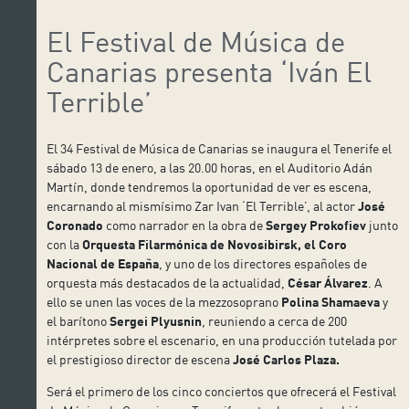
El Festival de Música de
Canarias presenta ‘Iván El
Terrible’
El 34 Festival de Música de Canarias se inaugura el Tenerife el
sábado 13 de enero, a las 20.00 horas, en el Auditorio Adán
Martín, donde tendremos la oportunidad de ver es escena,
encarnando al mismísimo Zar Ivan ‘El Terrible’, al actor
José
Coronado
como narrador en la obra de
Sergey Prokofiev
junto
con la
Orquesta Filarmónica de Novosibirsk, el Coro
Nacional de España
, y uno de los directores españoles de
orquesta más destacados de la actualidad,
César Álvarez
. A
ello se unen las voces de la mezzosoprano
Polina Shamaeva
y
el barítono
Sergei Plyusnin
, reuniendo a cerca de 200
intérpretes sobre el escenario, en una producción tutelada por
el prestigioso director de escena
José Carlos Plaza.
Será el primero de los cinco conciertos que ofrecerá el Festival