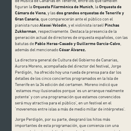
de Música de Canarias en Tenerife, entre los que también
figuran la
Orquesta Filarmónica de Munich
, la
Orquesta de
Cámara de Viena
, y las
dos grandes orquestas de Tenerife y
Gran Canaria
, que comparecerán ante el público con el
pianista ruso
Alexei Volodin
, y el violinista israelí
Pinchas
Zukkerman
, respectivamente. Destaca la presencia de la
generación actual de directores de orquesta españoles, con las
batutas de
Pablo Heras-Casado y Guillermo García-Calvo
,
además del mencionado
César Álvarez.
La directora general de Cultura del Gobierno de Canarias,
Aurora Moreno, acompañada del director del festival, Jorge
Perdigón, ha ofrecido hoy una rueda de prensa para dar los
detalles de los cinco conciertos programados en la Isla de
Tenerife en la 34 edición del certamen. Moreno indicó que
‘estamos muy ilusionados porque ‘es un arranque realmente
potente’ y con una programación que estamos convencidos
será muy atractiva para el público’, en un festival en el
‘moveremos entre islas a más de medio millar de intérpretes’.
Jorge Perdigón, por su parte, desgranó los hitos más
importantes de esta programación, que comienza con una