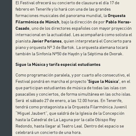
El Festival ofrecerá su concierto de clausura el día 17 de
febrero en Tenerife y lo hará con una de las grandes
formaciones musicales del panorama mundial, la
Orquesta
Filarmónica de Múnich
, bajo la dirección de por
Pablo Heras-
Casado
, uno de los directores españoles con mayor proyección
internacional en la actualidad. Les acompañará como solista el
pianista
Javier Perianes
, quien interpretará el Concierto para
piano y orquesta Nº 3 de Bartok. La orquesta alemana tocará
también la Sinfonía Nº50 de Haydn y la Séptima de Dvorak.
Sigue la Música y tarifa especial estudiantes
Como programación paralela, y por cuarto año consecutivo, el
Festival pondrá en marcha el proyecto
‘Sigue la Música’
, en el
que participan estudiantes de música de todas las islas con
pasacalles y conciertos, de forma simultánea en las ocho islas.
Será el sábado 27 de enero, a las 12.00 horas. En Tenerife,
tendrá como protagonista a la Orquesta Filarmónica Juvenil
“Miguel Jaubert”, que saldrá de la Iglesia de la Concepción
hasta la Catedral de La Laguna por la calle Obispo Rey
Redondo, hasta llegar al Teatro Leal. Dentro del espacio se
celebrará un concierto de una hora.