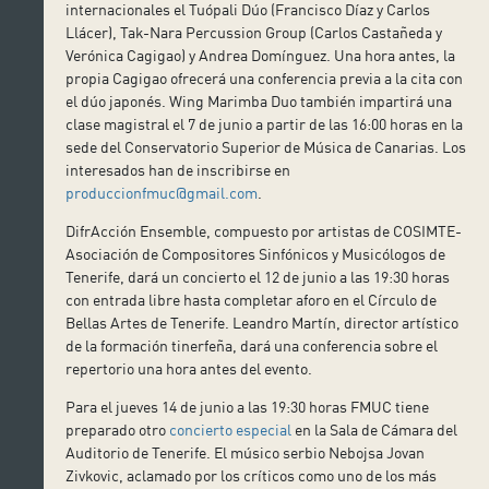
internacionales el Tuópali Dúo (Francisco Díaz y Carlos
Llácer), Tak-Nara Percussion Group (Carlos Castañeda y
Verónica Cagigao) y Andrea Domínguez. Una hora antes, la
propia Cagigao ofrecerá una conferencia previa a la cita con
el dúo japonés. Wing Marimba Duo también impartirá una
clase magistral el 7 de junio a partir de las 16:00 horas en la
sede del Conservatorio Superior de Música de Canarias. Los
interesados han de inscribirse en
produccionfmuc@gmail.com
.
DifrAcción Ensemble, compuesto por artistas de COSIMTE-
Asociación de Compositores Sinfónicos y Musicólogos de
Tenerife, dará un concierto el 12 de junio a las 19:30 horas
con entrada libre hasta completar aforo en el Círculo de
Bellas Artes de Tenerife. Leandro Martín, director artístico
de la formación tinerfeña, dará una conferencia sobre el
repertorio una hora antes del evento.
Para el jueves 14 de junio a las 19:30 horas FMUC tiene
preparado otro
concierto especial
en la Sala de Cámara del
Auditorio de Tenerife. El músico serbio Nebojsa Jovan
Zivkovic, aclamado por los críticos como uno de los más