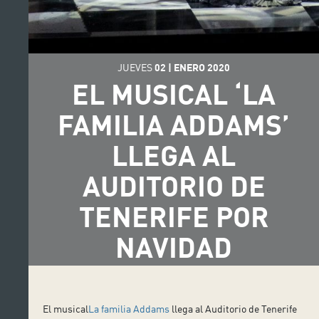
JUEVES
02
|
ENERO
2020
EL MUSICAL ‘LA
FAMILIA ADDAMS’
LLEGA AL
AUDITORIO DE
TENERIFE POR
NAVIDAD
El musical
La familia Addams
llega al Auditorio de Tenerife