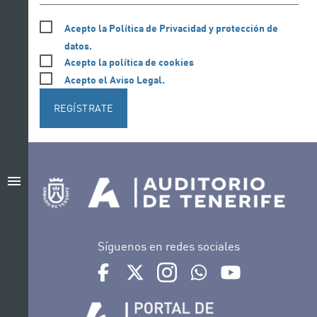
Acepto la Política de Privacidad y protección de
datos.
Acepto la política de cookies
Acepto el Aviso Legal.
REGÍSTRATE
menu
Síguenos en redes sociales
Ir a perfil de Auditorio de Tenerife en Facebook
Ir a perfil de Auditorio de Tenerife en Tw
Ir a perfil de Auditorio de Tener
Ir al Boletín Whatsapp de
Ir al perfil de Au