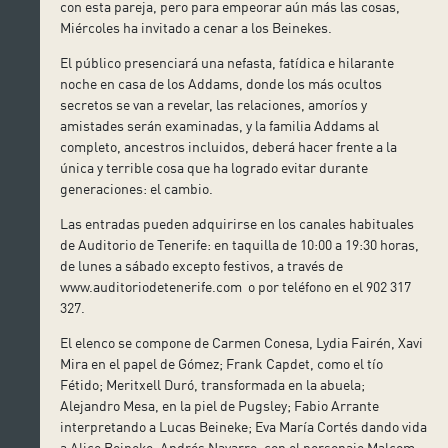
con esta pareja, pero para empeorar aún más las cosas,
Miércoles ha invitado a cenar a los Beinekes.
El público presenciará una nefasta, fatídica e hilarante
noche en casa de los Addams, donde los más ocultos
secretos se van a revelar, las relaciones, amoríos y
amistades serán examinadas, y la familia Addams al
completo, ancestros incluidos, deberá hacer frente a la
única y terrible cosa que ha logrado evitar durante
generaciones: el cambio.
Las entradas pueden adquirirse en los canales habituales
de Auditorio de Tenerife: en taquilla de 10:00 a 19:30 horas,
de lunes a sábado excepto festivos, a través de
www.auditoriodetenerife.com o por teléfono en el 902 317
327.
El elenco se compone de Carmen Conesa, Lydia Fairén, Xavi
Mira en el papel de Gómez; Frank Capdet, como el tío
Fétido; Meritxell Duró, transformada en la abuela;
Alejandro Mesa, en la piel de Pugsley; Fabio Arrante
interpretando a Lucas Beineke; Eva María Cortés dando vida
a Alice Beineke; Andrés Navarro, con el personaje Malcom