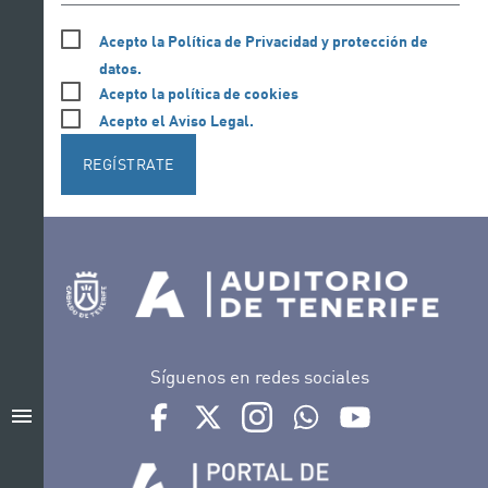
Acepto la Política de Privacidad y protección de
datos.
Acepto la política de cookies
Acepto el Aviso Legal.
REGÍSTRATE
Síguenos en redes sociales
Ir a perfil de Auditorio de Tenerife en Facebook
Ir a perfil de Auditorio de Tenerife en Tw
Ir a perfil de Auditorio de Tener
Ir al Boletín Whatsapp de
Ir al perfil de Au
menu