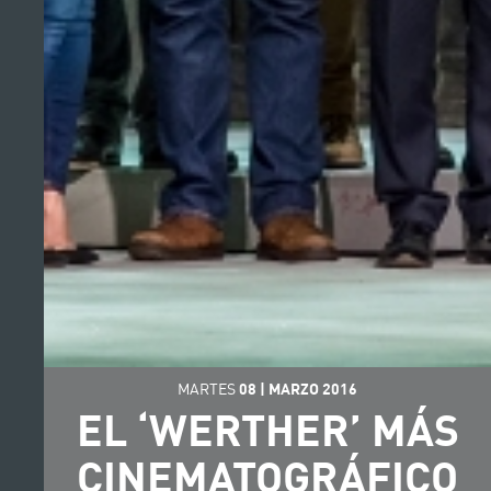
MARTES
08
|
MARZO
2016
EL ‘WERTHER’ MÁS
CINEMATOGRÁFICO