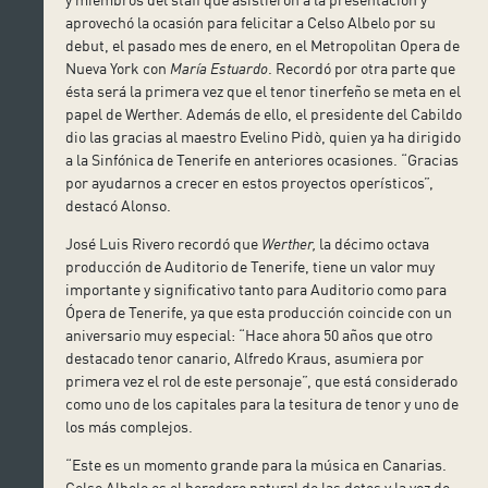
aprovechó la ocasión para felicitar a Celso Albelo por su
debut, el pasado mes de enero, en el Metropolitan Opera de
Nueva York con
María Estuardo
. Recordó por otra parte que
ésta será la primera vez que el tenor tinerfeño se meta en el
papel de Werther. Además de ello, el presidente del Cabildo
dio las gracias al maestro Evelino Pidò, quien ya ha dirigido
a la Sinfónica de Tenerife en anteriores ocasiones. “Gracias
por ayudarnos a crecer en estos proyectos operísticos”,
destacó Alonso.
José Luis Rivero recordó que
Werther,
la décimo octava
producción de Auditorio de Tenerife, tiene un valor muy
importante y significativo tanto para Auditorio como para
Ópera de Tenerife, ya que esta producción coincide con un
aniversario muy especial: “Hace ahora 50 años que otro
destacado tenor canario, Alfredo Kraus, asumiera por
primera vez el rol de este personaje”, que está considerado
como uno de los capitales para la tesitura de tenor y uno de
los más complejos.
“Este es un momento grande para la música en Canarias.
Celso Albelo es el heredero natural de las dotes y la voz de