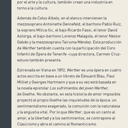
por el arte y la cultura, también crean una industria en
torno a la cultura.
Además de Celso Albelo, en el elenco intervienen la
mezzosoprano Antoinette Dennefeld, el barítono Pablo Ruiz,
la soprano Milica Ilic, el bajo Ricardo Fassi, el tenor David
Astorga, el bajo-barítono Lorenzo Malagola, el tenor Néstor
Galván y la mezzosoprano Tairuma Méndez. Esta producción
de
Werther
también cuenta con la participación del Coro
Infantil de Ópera de Tenerife -cuya directora, Carmen Cruz-
estuvo también presente.
Estrenada en Viena en 1892,
Werther
es una ópera en cuatro
actos escrita en base a un libreto de Édouard Blau, Paul
Milliet y Georges Hartmann y que a su vez está basada en
la novela epistolar
Los sufrimientos del joven Werther,
de Goethe. No obstante, en esta historia de amor imposible
proyectó el propio Goethe las inquietudes de la época: un
sentimentalismo exagerado, la comunión con la naturaleza
y la angustia vital. Por lo que
Werther
, que es un canto al
amor, a la libertad y a los sentimientos, se contrapone al
Clasicismo y abre el camino al Romanticismo.