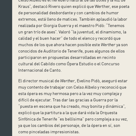
Kraus”, destacó Rivero quien explicó que Werther, ese poeta
de personalidad desbordante y con cambios de humor
extremos, está lleno de matices. También aplaudió la labor
realizada por Giorgia Guerra y el maestro Pidò: “Tenemos
un gran trío de ases”. Valoró “la juventud, el dinamismo, la
calidad y el buen hacer” de todo el elenco y recordó que
muchos de los que ahora hacen posible este
Werther
ya son
conocidos de Auditorio de Tenerife, pues algunos de ellos
participaron en propuestas desarrolladas en recinto
cultural del Cabildo como Ópera Estudio o el Concurso
Internacional de Canto.
El director musical de
Werther
, Evelino Pidò, aseguró estar
muy contento de trabajar con Celso Albelo y reconoció que
esta ópera es muy hermosa pero a la vez muy compleja y
difícil de ejecutar. Tras dar las gracias a Guerra por la
“puesta en escena que ha creado, muy bonita y dinámica”,
explicó que la partitura a la que dará vida la Orquesta
Sinfónica de Tenerife “es bellísima” pero compleja a su vez,
ya que los cambios del personaje, de la ópera en sí, son
como pinceladas impresionistas.