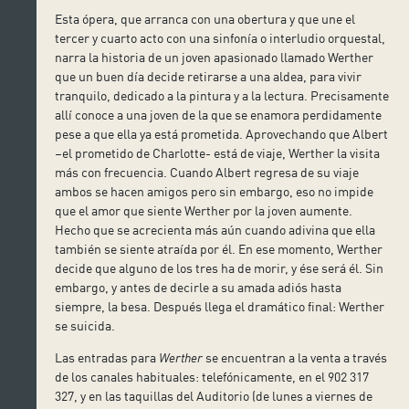
Esta ópera, que arranca con una obertura y que une el
tercer y cuarto acto con una sinfonía o interludio orquestal,
narra la historia de un joven apasionado llamado Werther
que un buen día decide retirarse a una aldea, para vivir
tranquilo, dedicado a la pintura y a la lectura. Precisamente
allí conoce a una joven de la que se enamora perdidamente
pese a que ella ya está prometida. Aprovechando que Albert
–el prometido de Charlotte- está de viaje, Werther la visita
más con frecuencia. Cuando Albert regresa de su viaje
ambos se hacen amigos pero sin embargo, eso no impide
que el amor que siente Werther por la joven aumente.
Hecho que se acrecienta más aún cuando adivina que ella
también se siente atraída por él. En ese momento, Werther
decide que alguno de los tres ha de morir, y ése será él. Sin
embargo, y antes de decirle a su amada adiós hasta
siempre, la besa. Después llega el dramático final: Werther
se suicida.
Las entradas para
Werther
se encuentran a la venta a través
de los canales habituales: telefónicamente, en el 902 317
327, y en las taquillas del Auditorio (de lunes a viernes de