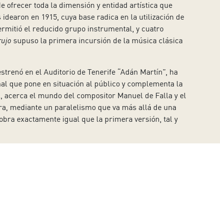
 ofrecer toda la dimensión y entidad artística que
 idearon en 1915, cuya base radica en la utilización de
rmitió el reducido grupo instrumental, y cuatro
rujo
supuso la primera incursión de la música clásica
estrenó en el Auditorio de Tenerife “Adán Martín”, ha
nal que pone en situación al público y complementa la
l, acerca el mundo del compositor Manuel de Falla y el
ra, mediante un paralelismo que va más allá de una
bra exactamente igual que la primera versión, tal y
ó en la esquina izquierda del decorado
onces una reinterpretación del objeto y sitúa todo
El
se de la misma se desarrolla toda la trama de la obra.