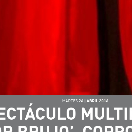
MARTES
26
|
ABRIL
2016
ECTÁCULO MULTI
OR BRUJO’, COPR