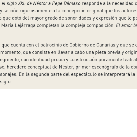
 el siglo XXI: de Néstor a Pepe Dámaso
responde a la necesidad de
y se ciñe rigurosamente a la concepción original que los autores
a que dotó del mayor grado de sonoridades y expresión que le pe
e María Lejárraga completan la compleja composición.
El amor b
o, que cuenta con el patrocinio de Gobierno de Canarias y que se 
 momento, que consiste en llevar a cabo una pieza previa y origi
segmento, con identidad propia y construcción puramente teatra
o, heredero conceptual de Néstor, primer escenógrafo de la ob
najes. En la segunda parte del espectáculo se interpretará la o
siglo.
sta Pepe Dámaso, parte de una pequeña calavera que Néstor coloc
 1915. Dámaso, en 2014 (año que ideó este trabajo), planteó ent
 más de ocho metros de altura, en cuyas cavidades oculares y ba