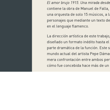
El amor brujo 1915. Una mirada desde
contiene la obra de Manuel de Falla, 
una orquesta de solo 15 músicos, a l
personajes que mediante un texto d
en el lenguaje flamenco.
La dirección artística de este trabaj
diseñado un formato inédito hasta el
parte dramática de la función. Este 
mundo actual del artista Pepe Dámas
mera confrontación entre ambos perso
cómo fue concebida hace más de un 
La escenografía, creada por el arti
correspondiente al segundo cuadro en
amor brujo
dentro de una calavera de