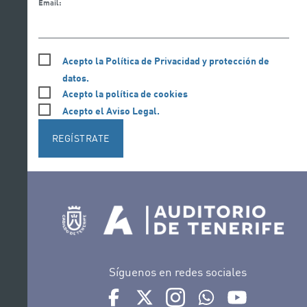
Email:
Acepto la Política de Privacidad y protección de
datos.
Acepto la política de cookies
Acepto el Aviso Legal.
REGÍSTRATE
Síguenos en redes sociales
Ir a perfil de Auditorio de Tenerife en Face
Ir a perfil de Auditorio de Tenerife e
Ir a perfil de Auditorio de T
Ir al Boletín Whatsap
Ir al perfil d