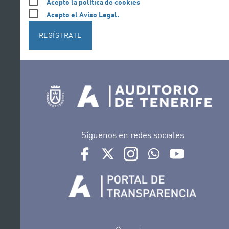
Acepto la política de cookies
Acepto el Aviso Legal.
REGÍSTRATE
Síguenos en redes sociales
Ir a perfil de Auditorio de Tenerife en Face
Ir a perfil de Auditorio de Tenerife e
Ir a perfil de Auditorio de T
Ir al Boletín Whatsap
Ir al perfil d