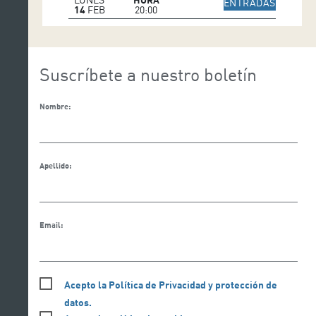
IR A WE
ENTRADAS
14
FEB
20:00
Suscríbete a nuestro boletín
Nombre:
Apellido:
Email:
Acepto la Política de Privacidad y protección de
datos.