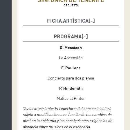
ORQUESTA
FICHA ARTÍSTICA
Michael Boder, director
PROGRAMA
Mario Marzo, piano
O. Messiaen
Pallavi Mahidhara, piano
La Ascensión
F. Poulenc
Concierto para dos pianos
P. Hindemith
Matías El Pintor
*Aviso importante: El repertorio del concierto estará
sujeto a modificaciones en función de los cambios de
nivel en la epidemia y las consiguientes exigencias de
distancia entre músicos en el escenario.