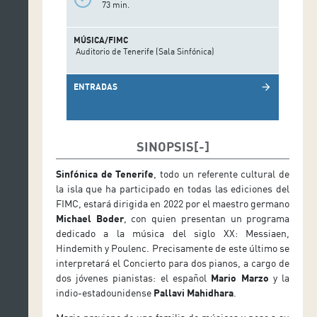
73 min.
MÚSICA/FIMC
Auditorio de Tenerife (Sala Sinfónica)
ENTRADAS
arrow_forward
SINOPSIS
Sinfónica de Tenerife
, todo un referente cultural de
la isla que ha participado en todas las ediciones del
FIMC, estará dirigida en 2022 por el maestro germano
Michael Boder
, con quien presentan un programa
dedicado a la música del siglo XX: Messiaen,
Hindemith y Poulenc. Precisamente de este último se
interpretará el Concierto para dos pianos, a cargo de
dos jóvenes pianistas: el español
Mario Marzo
y la
indio-estadounidense
Pallavi Mahidhara
.