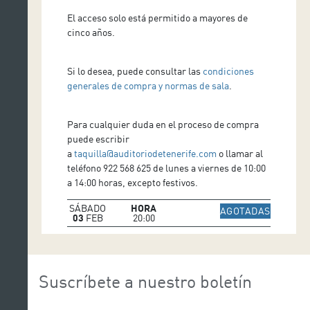
El acceso solo está permitido a mayores de
cinco años.
Si lo desea, puede consultar las
condiciones
generales de compra y normas de sala
.
Para cualquier duda en el proceso de compra
puede escribir
a
taquilla@auditoriodetenerife.com
o llamar al
teléfono 922 568 625 de lunes a viernes de 10:00
a 14:00 horas, excepto festivos.
SÁBADO
HORA
IR A WE
AGOTADAS
03
FEB
20:00
Suscríbete a nuestro boletín