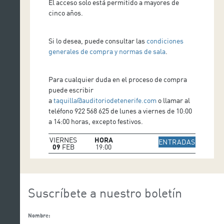
El acceso solo está permitido a mayores de
cinco años.
Si lo desea, puede consultar las
condiciones
generales de compra y normas de sala
.
Para cualquier duda en el proceso de compra
puede escribir
a
taquilla@auditoriodetenerife.com
o llamar al
teléfono 922 568 625 de lunes a viernes de 10:00
a 14:00 horas, excepto festivos.
VIERNES
HORA
IR A WE
ENTRADAS
09
FEB
19:00
Suscríbete a nuestro boletín
Nombre: