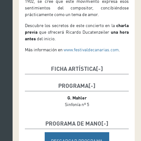
1902, se cree que este movimiento expresa esos
sentimientos del compositor, concibiéndose
prácticamente como un tema de amor.
Descubre los secretos de este concierto en la
charla
previa
que ofrecerá Ricardo Ducatenzeiler
una hora
antes
del inicio.
Más información en
www.festivaldecanarias.com
.
FICHA ARTÍSTICA
Myung-Whun Chung, dirección
PROGRAMA
G. Mahler
Sinfonía nº 5
PROGRAMA DE MANO
DESCARGAR PROGRAMA