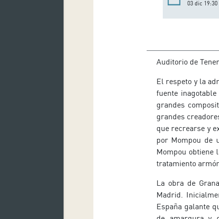
03 dic 19:30
Auditorio de Tene
El respeto y la ad
fuente inagotable
grandes composit
grandes creadores,
que recrearse y ex
por Mompou de un
Mompou obtiene la
tratamiento armóni
La obra de Gran
Madrid. Inicialm
España galante qu
de amargura y gr