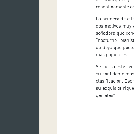
repentinamente amo
La primera de ell
dos motivos muy v
soñadora que conc
“nocturno” pianí
de Goya que poste
más populares.
Se cierra este re
su confidente más
clasificación. Esc
su exquisita riqu
geniales”.