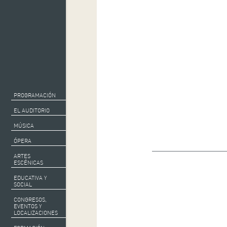
PROGRAMACIÓN
EL AUDITORIO
MÚSICA
ÓPERA
ARTES
ESCÉNICAS
EDUCATIVA Y
SOCIAL
CONGRESOS,
EVENTOS Y
LOCALIZACIONES