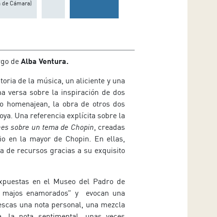
la de Cámara)
rgo de
Alba Ventura.
storia de la música, un aliciente y una
a versa sobre la inspiración de dos
o homenajean, la obra de otros dos
ya. Una referencia explícita sobre la
nes sobre un tema de Chopin
, creadas
o en la mayor de Chopin. En ellas,
 de recursos gracias a su exquisito
expuestas en el Museo del Padro de
os majos enamorados” y evocan una
escas una nota personal, una mezcla
, la nota sentimental, unas veces