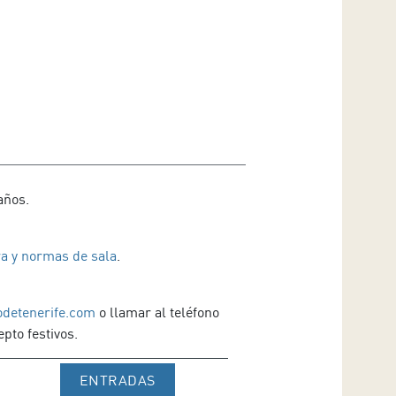
años.
a y normas de sala
.
odetenerife.com
o llamar al teléfono
pto festivos.
IR A WEB DE VENTA DE TICKETS 
ENTRADAS