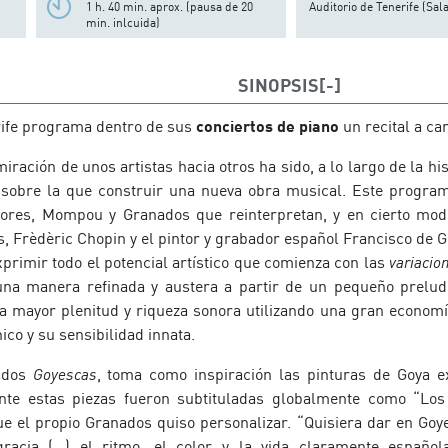
1 h. 40 min. aprox. (pausa de 20
Auditorio de Tenerife (Sa
min. inlcuida)
SINOPSIS
rife programa dentro de sus
conciertos de piano
un recital a ca
miración de unos artistas hacia otros ha sido, a lo largo de la hi
 sobre la que construir una nueva obra musical. Este program
ores, Mompou y Granados que reinterpretan, y en cierto mod
 Frèdèric Chopin y el pintor y grabador español Francisco de Go
primir todo el potencial artístico que comienza con las
variacio
a manera refinada y austera a partir de un pequeño preludi
 mayor plenitud y riqueza sonora utilizando una gran economía
co y su sensibilidad innata.
ados
Goyescas
, toma como inspiración las pinturas de Goya 
ente estas piezas fueron subtituladas globalmente como “L
e el propio Granados quiso personalizar. “Quisiera dar en Goy
acia (…) el ritmo, el color y la vida claramente española