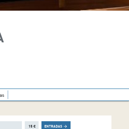
A
as
15 €
ENTRADAS
arrow_forward