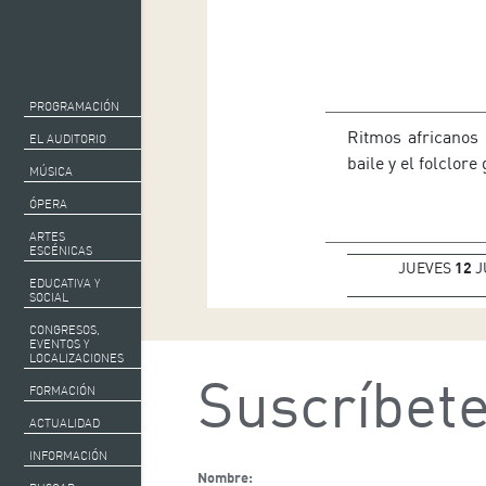
PROGRAMACIÓN
Ritmos africanos 
EL AUDITORIO
baile y el folclore
MÚSICA
ÓPERA
ARTES
ESCÉNICAS
JUEVES
12
J
EDUCATIVA Y
SOCIAL
CONGRESOS,
EVENTOS Y
LOCALIZACIONES
Suscríbete
FORMACIÓN
ACTUALIDAD
INFORMACIÓN
Nombre: