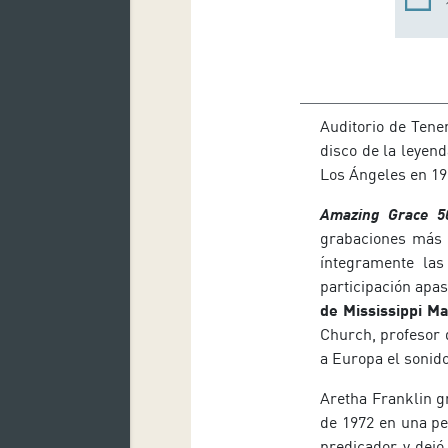
Auditorio de Tener
disco de la leyen
Los Ángeles en 19
Amazing Grace 50
grabaciones más i
íntegramente las
participación apas
de Mississippi M
Church, profesor d
a Europa el sonido
Aretha Franklin 
de 1972 en una pe
predicador y dejó