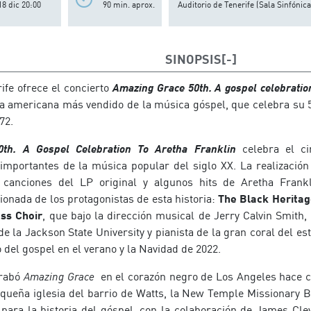
18 dic 20:00
90 min. aprox.
Auditorio de Tenerife (Sala Sinfónica
SINOPSIS
ife ofrece el concierto
Amazing Grace 50th. A gospel celebratio
da americana más vendido de la música góspel, que celebra su 
72.
th. A Gospel Celebration To Aretha Franklin
celebra el c
mportantes de la música popular del siglo XX. La realización
 canciones del LP original y algunos hits de Aretha Frankl
ionada de los protagonistas de esta historia:
The Black Heritag
ass Choir
, que bajo la dirección musical de Jerry Calvin Smith, 
e la Jackson State University y pianista de la gran coral del es
 del gospel en el verano y la Navidad de 2022.
grabó
Amazing Grace
en el corazón negro de Los Angeles hace ci
queña iglesia del barrio de Watts, la New Temple Missionary Bap
 para la historia del góspel, con la colaboración de James Clev