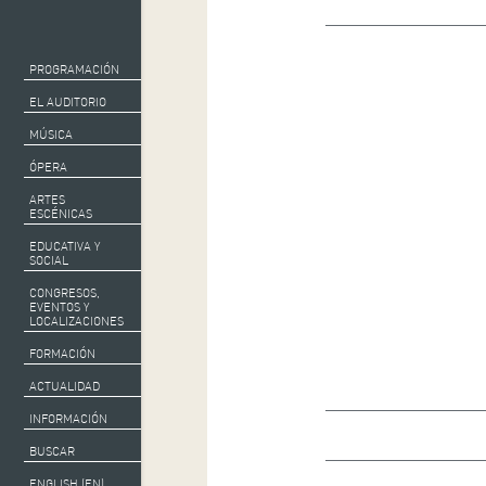
PROGRAMACIÓN
EL AUDITORIO
MÚSICA
ÓPERA
ARTES
ESCÉNICAS
EDUCATIVA Y
SOCIAL
CONGRESOS,
EVENTOS Y
LOCALIZACIONES
FORMACIÓN
ACTUALIDAD
INFORMACIÓN
BUSCAR
ENGLISH (EN)