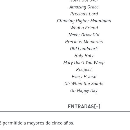
Amazing Grace
Solistas
Katie Graham
Precious Lord
Climbing Higher Mountains
Sheila Ramsey
What a Friend
Sopranos
Never Grow Old
Priscilla Edwards
Precious Memories
LaToya Hubbard
Old Landmark
Antirnita Hill
Holy Holy
Mary Don’t You Weep
Altos
Respect
Alisa McDonald
Every Praise
Sandra Thomas
Oh When the Saints
Jane Crowner
Oh Happy Day
Tenores
Stephen Johnson
ENTRADAS
Dennis McDonald
Cedric Robinson
á permitido a mayores de cinco años.
Barítono