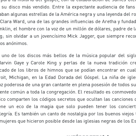
su disco más vendido. Entre la expectante audiencia de fans
laban algunas estrellas de la América negra y una leyenda del ro
 Clara Ward, una de las grandes influencias de Aretha y funda
klin, el hombre con la voz de un millón de dólares, padre de la
g; sin olvidar a un jovencísimo Mick Jagger, que siempre rec
os anónimos.
uno de los discos más bellos de la música popular del siglo
rvin Gaye y Carole King y perlas de la nueva tradición c
cado de los libros de himnos que se podían encontrar en cua
oit, Michigan, en la Edad Dorada del Góspel. La niña de igl
voz poderosa de una gran cantante en plena posesión de todos su
ente común a toda la congregación. El resultado es conmovedo
ico comparten los códigos secretos que ocultan las canciones 
ene un eco de la magia que solo pueden tener los concierto
egría. Es también un canto de nostalgia por los buenos viejos 
ujeres que hicieron posible desde las iglesias negras de los Es