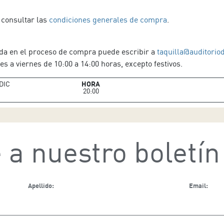
Harvey Williams
 consultar las
condiciones generales de compra
.
Músicos
Jerry Calvin Smith (piano)
da en el proceso de compra puede escribir a
taquilla@auditorio
Barry Bolden (batería)
es a viernes de 10:00 a 14:00 horas, excepto festivos.
Marcus Singleton (órgano)
Micah May (bajo)
DIC
HORA
20:00
 a nuestro boletín
Apellido:
Email: