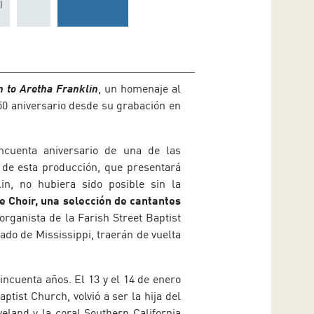
)
n to Aretha Franklin
, un homenaje al
50 aniversario desde su grabación en
incuenta aniversario de una de las
 de esta producción, que presentará
in, no hubiera sido posible sin la
e Choir, una selección de cantantes
organista de la Farish Street Baptist
tado de Mississippi, traerán de vuelta
ncuenta años. El 13 y el 14 de enero
tist Church, volvió a ser la hija del
eland y la coral Southern California