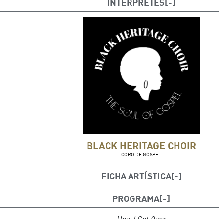
INTÉRPRETES
BLACK HERITAGE CHOIR
CORO DE GÓSPEL
FICHA ARTÍSTICA
Director
PROGRAMA
Jerry Calvin Smith
How I Got Over