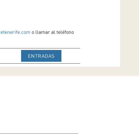
detenerife.com
o llamar al teléfono
IR A WEB DE VENTA DE TICKETS 
ENTRADAS