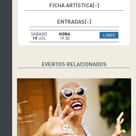
FICHA ARTÍSTICA
Ariel Brínguez Quintet
ENTRADAS
Alexis Alonso Sextet
SÁBADO
HORA
IR A WEB 
LIBRE
19
JUL
19:30
EVENTOS RELACIONADOS