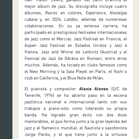
mejor album de jazz. Su discografía incluye cuatro
álbumes,
Raíces en colores, Experience, Nostalgia
cubana
y, en 2024,
Latidos
, además de numerosas
colaboraciones. En su ya extensa carrera, ha
participado en prestigiosos festivales internacionales
de jazz como el Marciac Jazz Festival en Francia, el
Aspen Jazz Festival en Estados Unidos y Jazz à
Vienne, Jazz and Winne de Leibnitz (Austria) y el
Festival de Jazz de Gârâna en Rumaní, entre otros
muchos. Además, ha tocado en clubs famosos como
el New Morning y la Sala Pleyel en París, el Yoshi’s
club en California, y el Blue Note de Milán.
El pianista y compositor
Alexis Alonso
(S/C de
Tenerife, 1974) se ha abierto paso en la escena
jazzística nacional e internacional tanto con sus
trabajos a piano-solo como liderando su propia
banda. Ha logrado gran éxito con dos dúos
memorables, el que forma junto a la gran leyenda del
jazz y el flamenco mundial, el flautista y saxofonista
Jorge Pardo, y el que tiene junto a la virtuosa