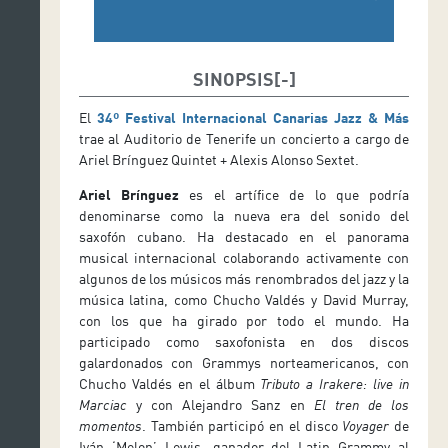
SINOPSIS
El
34º Festival Internacional Canarias Jazz & Más
trae al Auditorio de Tenerife un concierto a cargo de
Ariel Brínguez Quintet + Alexis Alonso Sextet.
Ariel Brínguez
es el artífice de lo que podría
denominarse como la nueva era del sonido del
saxofón cubano. Ha destacado en el panorama
musical internacional colaborando activamente con
algunos de los músicos más renombrados del jazz y la
música latina, como Chucho Valdés y David Murray,
con los que ha girado por todo el mundo. Ha
participado como saxofonista en dos discos
galardonados con Grammys norteamericanos, con
Chucho Valdés en el álbum
Tributo a Irakere: live in
Marciac
y con Alejandro Sanz en
El tren de los
momentos
. También participó en el disco
Voyager
de
Iván ‘Melon’ Lewis, ganador del Latin Grammy al