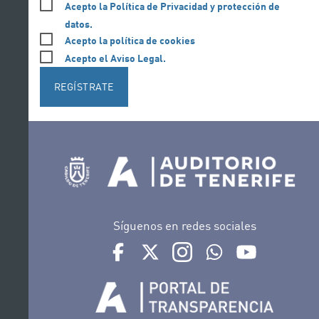
Acepto la Política de Privacidad y protección de
datos.
Acepto la política de cookies
Acepto el Aviso Legal.
REGÍSTRATE
Síguenos en redes sociales
Ir a perfil de Auditorio de Tenerife en Face
Ir a perfil de Auditorio de Tenerife e
Ir a perfil de Auditorio de T
Ir al Boletín Whatsap
Ir al perfil d