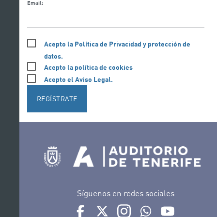
Email:
Acepto la Política de Privacidad y protección de
datos.
Acepto la política de cookies
Acepto el Aviso Legal.
REGÍSTRATE
Síguenos en redes sociales
Ir a perfil de Auditorio de Tenerife en Face
Ir a perfil de Auditorio de Tenerife e
Ir a perfil de Auditorio de T
Ir al Boletín Whatsap
Ir al perfil d