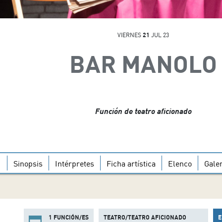
VIERNES
21
JUL 23
BAR MANOLO
Función de teatro aficionado
Sinopsis
Intérpretes
Ficha artística
Elenco
Galer
1 FUNCIÓN/ES
TEATRO/TEATRO AFICIONADO
E