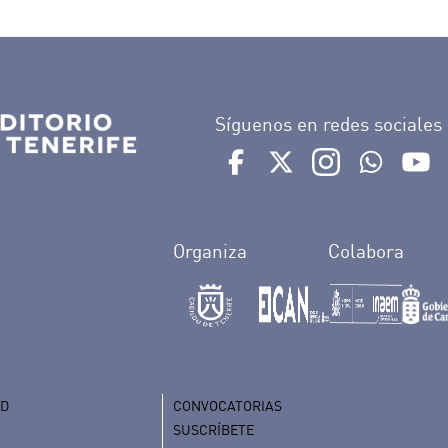
Síguenos en redes sociales
Ir a perfil de Auditorio de 
Ir a perfil de Auditor
Ir a perfil de 
Ir al Bo
Ir
Organiza
Colabora
AD
CONVOCATORIAS
SUSCRÍBETE