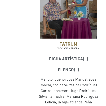
TATRUM
ASOCIACIÓN TEATRAL
FICHA ARTÍSTICA
Autor: Jean Pierre Martínez
ELENCO
Dirección: Irene Pérez
Vestuario y escenografía: Grupo de Teatro
Manolo, dueño: José Manuel Sosa
Conchi, cocinero: Yesica Rodríguez
Carlos, profesor: Hugo Rodríguez
Silvia, la madre: Mariana Rodríguez
Leticia, la hija: Yolanda Peña