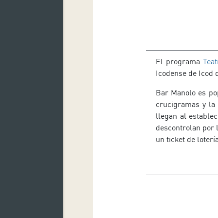
El programa
Teat
Icodense de Icod d
Bar Manolo es pop
crucigramas y la 
llegan al estable
descontrolan por l
un ticket de loter